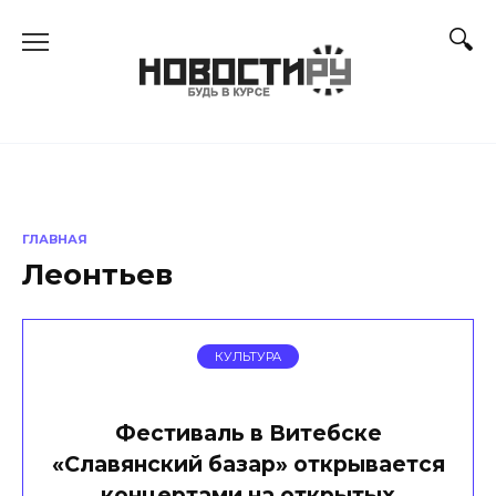
Перейти
к
содержанию
ГЛАВНАЯ
Леонтьев
КУЛЬТУРА
Фестиваль в Витебске
«Славянский базар» открывается
концертами на открытых