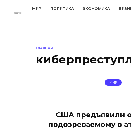
Перейти
МИР
ПОЛИТИКА
ЭКОНОМИКА
БИЗН
к
содержанию
ГЛАВНАЯ
киберпреступ
МИР
США предъявили 
подозреваемому в ат