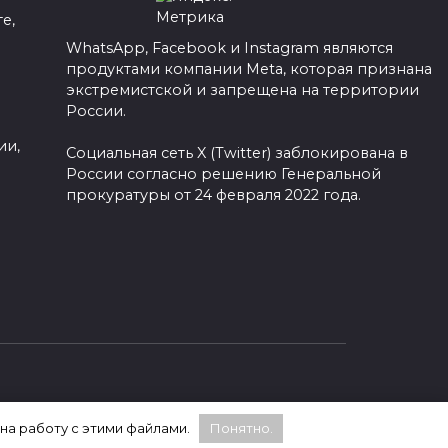
е,
WhatsApp, Facebook и Instagram являются
продуктами компании Meta, которая признана
а
экстремистской и запрещена на территории
России.
ии,
Социальная сеть X (Twitter) заблокирована в
России согласно решению Генеральной
прокуратуры от 24 февраля 2022 года.
 на работу с этими файлами.
Понятно.