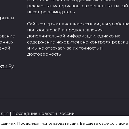
рекламных материалов, размещенных на сайт
несет рекламодатель.
ериалы
Сайт содержит внешние ссылки для удобств
пользователей и предоставления
зование
дополнительной информации, однако их
ронных
содержание находится вне контроля редакц
вной
и мы не отвечаем за их точность и
достоверность.
сти Ру
одня | Последние новости России
я данных. Продолжая использовать сайт, Вы даете свое согласие