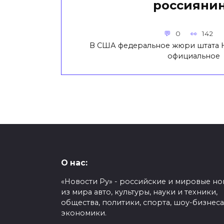
россияни
0
142
В США федеральное жюри штата 
официальное
О нас:
«Новости Ру» - российские и мировые но
из мира авто, культуры, науки и техники,
общества, политики, спорта, шоу-бизнеса
экономики.