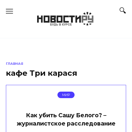
Перейти
к
содержанию
ГЛАВНАЯ
кафе Три карася
МИР
Как убить Сашу Белого? –
журналистское расследование