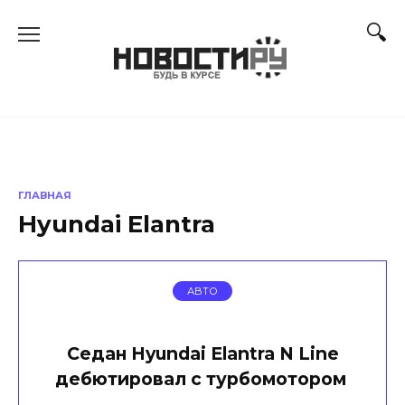
Перейти
к
содержанию
ГЛАВНАЯ
Hyundai Elantra
АВТО
Седан Hyundai Elantra N Line
дебютировал с турбомотором