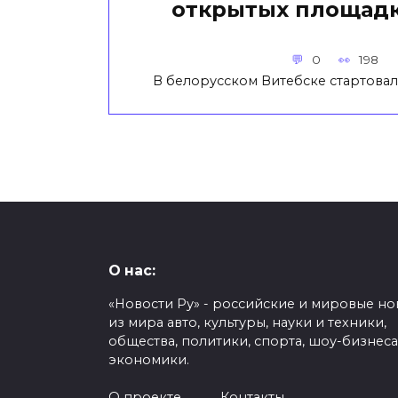
открытых площадк
0
198
В белорусском Витебске стартовал
О нас:
«Новости Ру» - российские и мировые но
из мира авто, культуры, науки и техники,
общества, политики, спорта, шоу-бизнеса
экономики.
О проекте
Контакты