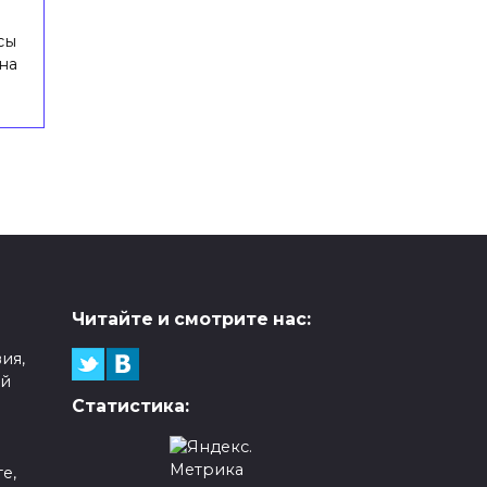
сы
на
Читайте и смотрите нас:
ия,
ой
Статистика:
е,