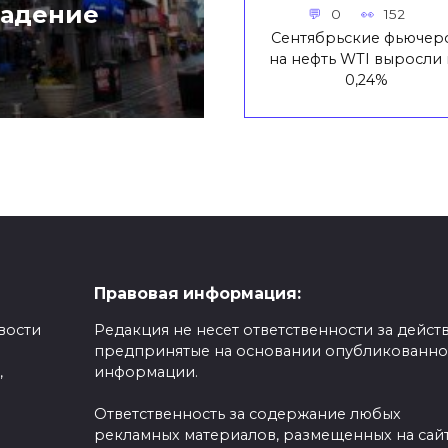
падение
0
152
Сентябрьские фьючер
на нефть WTI выросли 
0,24%
Правовая информация:
вости
Редакция не несет ответственности за действ
предпринятые на основании опубликованн
,
информации.
Ответственность за содержание любых
рекламных материалов, размещенных на сайт