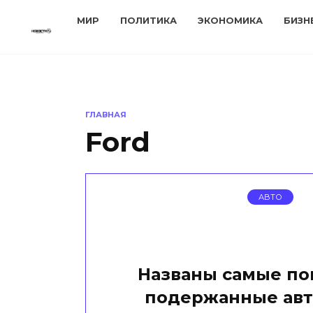
Перейти
МИР
ПОЛИТИКА
ЭКОНОМИКА
БИЗН
к
содержанию
ГЛАВНАЯ
Ford
АВТО
Названы самые п
подержанные ав