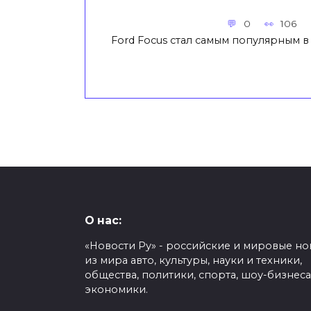
0
106
Ford Focus стал самым популярным 
О нас:
«Новости Ру» - российские и мировые но
из мира авто, культуры, науки и техники,
общества, политики, спорта, шоу-бизнеса
экономики.