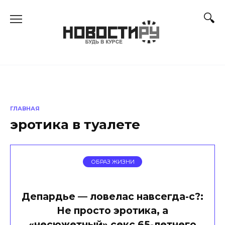
Перейти
к
содержанию
ГЛАВНАЯ
эротика в туалете
ОБРАЗ ЖИЗНИ
Депардье — ловелас навсегда-с?:
Не просто эротика, а
«несюжетный» секс 65-летнего