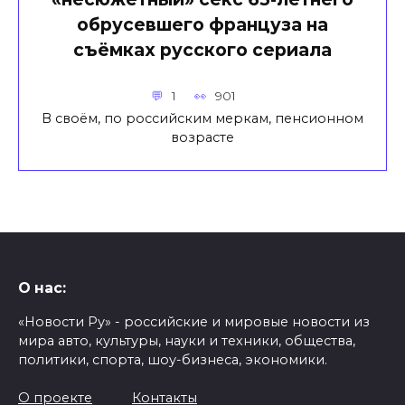
обрусевшего француза на
съёмках русского сериала
1
901
В своём, по российским меркам, пенсионном
возрасте
О нас:
«Новости Ру» - российские и мировые новости из
мира авто, культуры, науки и техники, общества,
политики, спорта, шоу-бизнеса, экономики.
О проекте
Контакты