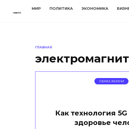
Перейти
МИР
ПОЛИТИКА
ЭКОНОМИКА
БИЗН
к
содержанию
ГЛАВНАЯ
электромагнит
ОБРАЗ ЖИЗНИ
Как технология 5G
здоровье чел