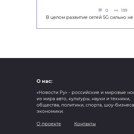
0
139
В целом развитие сетей 5G сильно не
О нас:
«Новости Ру» - российские и мировые но
из мира авто, культуры, науки и техники,
общества, политики, спорта, шоу-бизнеса
экономики.
О проекте
Контакты