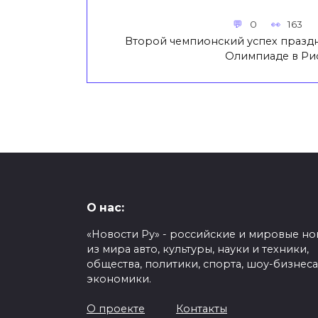
0
163
Второй чемпионский успех празд
Олимпиаде в Ри
О нас:
«Новости Ру» - российские и мировые но
из мира авто, культуры, науки и техники,
общества, политики, спорта, шоу-бизнеса
экономики.
О проекте
Контакты