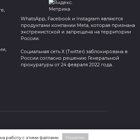
е,
WhatsApp, Facebook и Instagram являются
продуктами компании Meta, которая признана
а
экстремистской и запрещена на территории
России.
ии,
Социальная сеть X (Twitter) заблокирована в
России согласно решению Генеральной
прокуратуры от 24 февраля 2022 года.
 на работу с этими файлами.
Понятно.