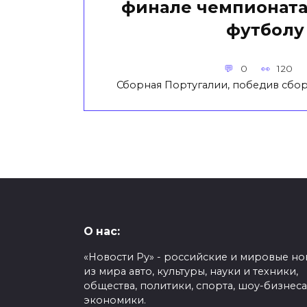
финале чемпионата
футболу
0
120
Сборная Португалии, победив сбор
О нас:
«Новости Ру» - российские и мировые но
из мира авто, культуры, науки и техники,
общества, политики, спорта, шоу-бизнеса
экономики.