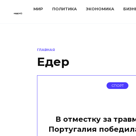
Перейти
МИР
ПОЛИТИКА
ЭКОНОМИКА
БИЗН
к
содержанию
ГЛАВНАЯ
Едер
СПОРТ
В отместку за трав
Португалия победил