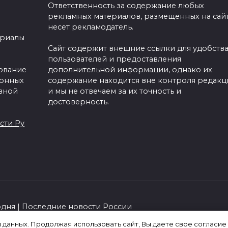
Ответственность за содержание любых
рекламных материалов, размещенных на сайт
несет рекламодатель.
ериалы
Сайт содержит внешние ссылки для удобств
пользователей и предоставления
зование
дополнительной информации, однако их
ронных
содержание находится вне контроля редакц
вной
и мы не отвечаем за их точность и
достоверность.
сти Ру
одня | Последние новости России
я данных. Продолжая использовать сайт, Вы даете свое согласие