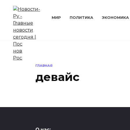
Перейти
к
содержанию
МИР
ПОЛИТИКА
ЭКОНОМИКА
ГЛАВНАЯ
девайс
НАУКА И ТЕХНИКА
О нас: