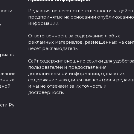
вости
Редакция не несет ответственности за действ
предпринятые на основании опубликованн
,
информации.
 Google Pixel
Ответственность за содержание любых
рекламных материалов, размещенных на сайт
несет рекламодатель.
ериалы
Сайт содержит внешние ссылки для удобств
пользователей и предоставления
зование
дополнительной информации, однако их
ронных
содержание находится вне контроля редакц
вной
и мы не отвечаем за их точность и
достоверность.
сти Ру