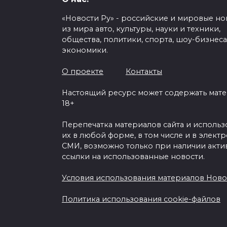
«Новости Ру» - российские и мировые но
из мира авто, культуры, науки и техники,
общества, политики, спорта, шоу-бизнеса
экономики.
Характеристики и цена
4a
О проекте
Контакты
Настоящий ресурс может содержать мат
0
141
18+
Перепечатка материалов сайта и исполь
их в любой форме, в том числе и в элект
СМИ, возможно только при наличии акти
ссылки на использованные новости.
Условия использования материалов Ново
Политика использования cookie-файлов