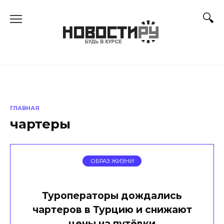
Перейти
к
содержанию
ГЛАВНАЯ
чартеры
ОБРАЗ ЖИЗНИ
Туроператоры дождались
чартеров в Турцию и снижают
цены на путёвки