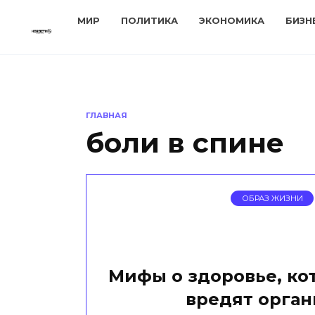
Перейти
МИР
ПОЛИТИКА
ЭКОНОМИКА
БИЗН
к
содержанию
ГЛАВНАЯ
боли в спине
ОБРАЗ ЖИЗНИ
Мифы о здоровье, ко
вредят орга