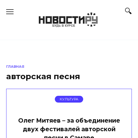
Перейти
к
содержанию
ГЛАВНАЯ
авторская песня
КУЛЬТУРА
Олег Митяев – за объединение
двух фестивалей авторской
песни в Самаре