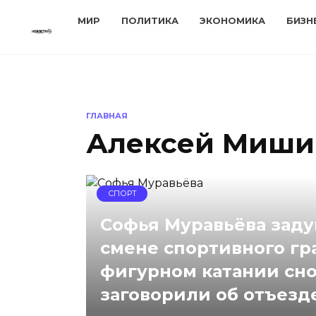
Перейти
МИР
ПОЛИТИКА
ЭКОНОМИКА
БИЗН
к
содержанию
ГЛАВНАЯ
Алексей Миши
СПОРТ
Софья Муравьёва заду
смене спортивного гр
фигурном катании сн
заговорили об отъезд