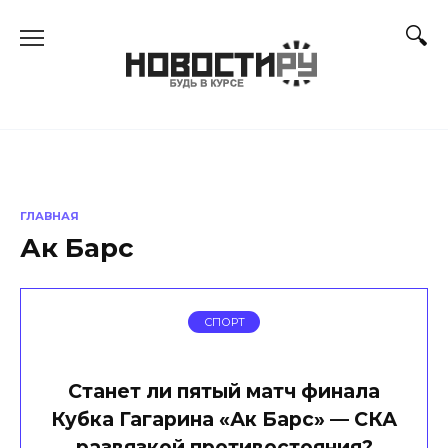
Перейти
к
содержанию
ГЛАВНАЯ
Ак Барс
СПОРТ
Станет ли пятый матч финала
Кубка Гагарина «Ак Барс» — СКА
развязкой противостояния?