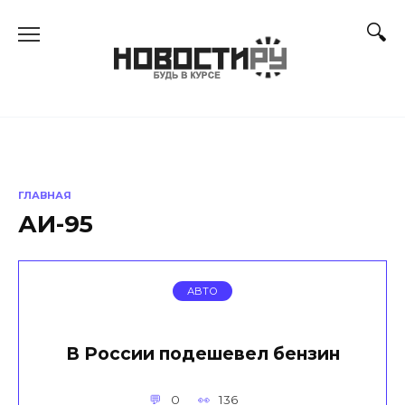
Перейти
к
содержанию
ГЛАВНАЯ
АИ-95
АВТО
В России подешевел бензин
0
136