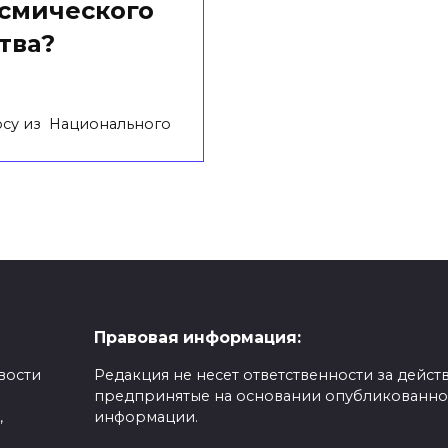
смического
тва?
осу из Национального
Правовая информация:
вости
Редакция не несет ответственности за действ
предпринятые на основании опубликованн
,
информации.