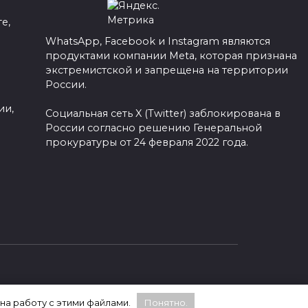
е,
WhatsApp, Facebook и Instagram являются
продуктами компании Meta, которая признана
а
экстремистской и запрещена на территории
России.
ии,
Социальная сеть X (Twitter) заблокирована в
России согласно решению Генеральной
прокуратуры от 24 февраля 2022 года.
 на работу с этими файлами.
Понятно.