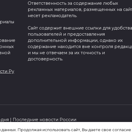
Ответственность за содержание любых
рекламных материалов, размещенных на сайт
несет рекламодатель.
ериалы
Сайт содержит внешние ссылки для удобств
пользователей и предоставления
зование
дополнительной информации, однако их
ронных
содержание находится вне контроля редакц
вной
и мы не отвечаем за их точность и
достоверность.
сти Ру
одня | Последние новости России
я данных. Продолжая использовать сайт, Вы даете свое согласие