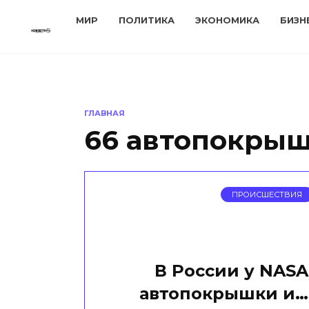
Перейти
МИР
ПОЛИТИКА
ЭКОНОМИКА
БИЗН
к
содержанию
ГЛАВНАЯ
66 автопокры
ПРОИСШЕСТВИЯ
В России у NASA
автопокрышки и…