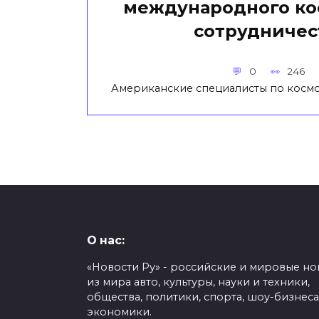
международного ко
сотрудничес
0
246
Американские специалисты по косм
О нас:
«Новости Ру» - российские и мировые но
из мира авто, культуры, науки и техники,
общества, политики, спорта, шоу-бизнеса
экономики.