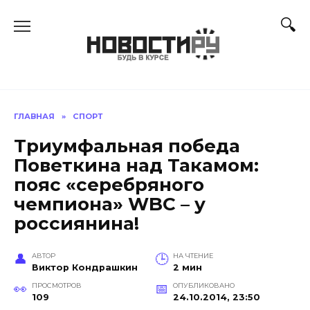
Перейти
к
содержанию
ГЛАВНАЯ
»
СПОРТ
Триумфальная победа
Поветкина над Такамом:
пояс «серебряного
чемпиона» WBC – у
россиянина!
АВТОР
НА ЧТЕНИЕ
Виктор Кондрашкин
2 мин
ПРОСМОТРОВ
ОПУБЛИКОВАНО
109
24.10.2014, 23:50