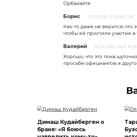
Орбакайте.
Борис
13.03.2024, 12:08 в 12:08
Как-то даже не верится, что 
чтобы ей простили участие в
Валерий
14.03.2024, 06:27 в 06
Хорошо, что это пока шуточно
просьбе официантов и друго
В
Димаш Кудайберген о
Тар
браке: «Я боюсь
Буз
навредить кому-то»
ист