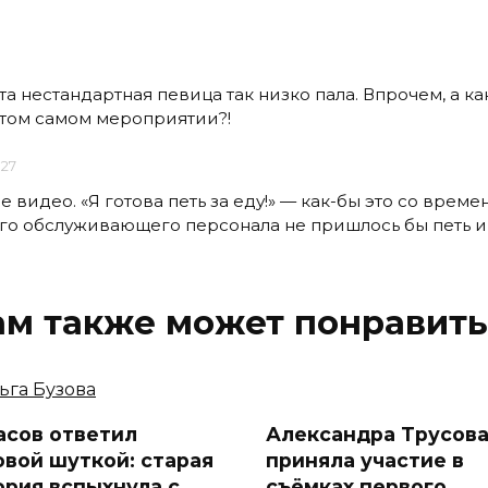
эта нестандартная певица так низко пала. Впрочем, а к
 том самом мероприятии?!
:27
е видео. «Я готова петь за еду!» — как-бы это со време
го обслуживающего персонала не пришлось бы петь и
ам также может понравить
асов ответил
Александра Трусов
овой шуткой: старая
приняла участие в
ория вспыхнула с
съёмках первого