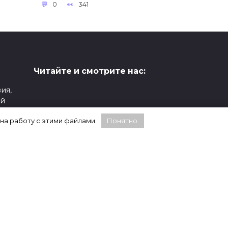
0
341
Читайте и смотрите нас:
ия,
ой
Статистика:
 на работу с этими файлами.
Понятно.
е,
WhatsApp, Facebook и Instagram являются
продуктами компании Meta, которая признана
а
экстремистской и запрещена на территории
России.
ии,
Социальная сеть X (Twitter) заблокирована в
России согласно решению Генеральной