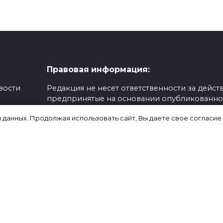
Правовая информация:
вости
Редакция не несет ответственности за действ
предпринятые на основании опубликованн
,
информации.
я данных. Продолжая использовать сайт, Вы даете свое согласие
Ответственность за содержание любых
рекламных материалов, размещенных на сайт
несет рекламодатель.
ериалы
Сайт содержит внешние ссылки для удобств
пользователей и предоставления
зование
дополнительной информации, однако их
ронных
содержание находится вне контроля редакц
вной
и мы не отвечаем за их точность и