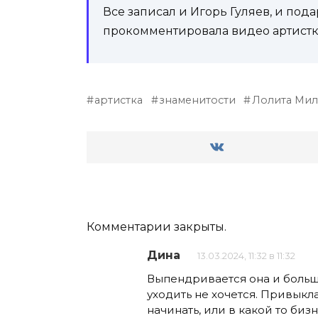
Все записал и Игорь Гуляев, и под
прокомментировала видео артистк
артистка
знаменитости
Лолита Мил
Комментарии закрыты.
Дина
13.03.2024, 11:32 в 11:32
Выпендривается она и больше 
уходить не хочется. Привыкл
начинать, или в какой то биз