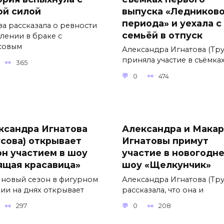
ой силой
выпуска «Ледников
периода» и уехала с
ва рассказала о ревности
семьёй в отпуск
влении в браке с
совым
Александра Игнатова (Тру
приняла участие в съёмка
365
0
474
ксандра Игнатова
Александра и Макар
усова) открывает
Игнатовы примут
он участием в шоу
участие в новогодн
ящая красавица»
шоу «Щелкунчик»
 новый сезон в фигурном
Александра Игнатова (Тру
нии на днях открывает
рассказала, что она и
297
0
208