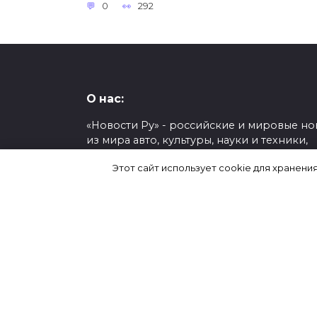
0
292
О нас:
«Новости Ру» - российские и мировые но
из мира авто, культуры, науки и техники,
общества, политики, спорта, шоу-бизнеса
Этот сайт использует cookie для хранени
экономики.
О проекте
Контакты
Настоящий ресурс может содержать мат
18+
Перепечатка материалов сайта и исполь
их в любой форме, в том числе и в элект
СМИ, возможно только при наличии акти