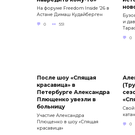
нов
На форуме Freedom Inside ’26 в
Астане Димаш Кудайберген
Бузо
и да
0
551
Тара
0
После шоу «Спящая
Але
красавица» в
(Тр
Петербурге Александра
сез
Плющенко увезли в
«Сп
больницу
Свой
ката
Участие Александра
Плющенко в шоу «Спящая
0
красавица»