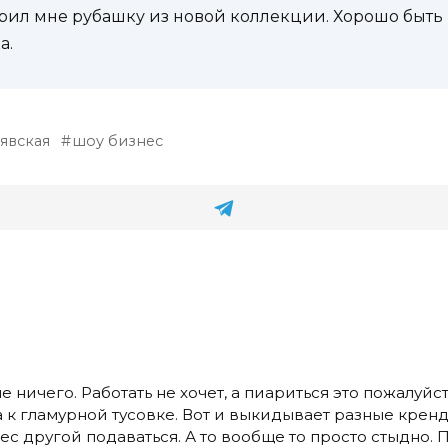
арил мне рубашку из новой коллекции. Хорошо быть в
а.
явская
шоу бизнес
ничего. Работать не хочет, а пиариться это пожалуйст
а к гламурной тусовке. Вот и выкидывает разные кренд
нес другой подаваться. А то вообще то просто стыдно. 