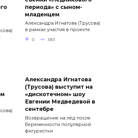
ого
периода» с сыном-
младенцем
Александра Игнатова (Трусова)
в рамках участия в проекте
сова)
х
0
383
Александра Игнатова
(Трусова) выступит на
ем
«дискотечном» шоу
Евгении Медведевой в
сентябре
сова)
Возвращение на лёд после
беременности популярной
фигуристки