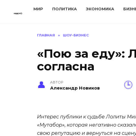
Перейти
МИР
ПОЛИТИКА
ЭКОНОМИКА
БИЗН
к
содержанию
ГЛАВНАЯ
»
ШОУ-БИЗНЕС
«Пою за еду»: 
согласна
АВТОР
Александр Новиков
Интерес публики к судьбе Лолиты Мил
«Мутабор», которая негативно сказал
свою репутацию и вернуться на сцену,