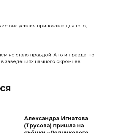
акие она усилия приложила для того,
нем не стало правдой. А то и правда, по
 в заведениях намного скромнее.
ся
а
Александра Игнатова
(Трусова) пришла на
съёмки «Ледникового