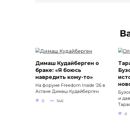
В
Димаш Кудайберген о
Тар
браке: «Я боюсь
Буз
навредить кому-то»
ист
нов
На форуме Freedom Inside ’26 в
Астане Димаш Кудайберген
Бузо
и да
0
546
Тара
0