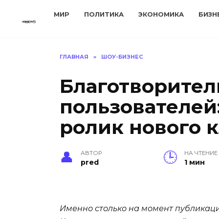
Перейти
МИР
ПОЛИТИКА
ЭКОНОМИКА
БИЗН
к
содержанию
ГЛАВНАЯ
»
ШОУ-БИЗНЕС
Благотворител
пользователей
ролик нового 
АВТОР
НА ЧТЕНИЕ
pred
1 мин
Именно столько на момент публикац