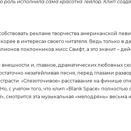
ю роль исполнила сама красотка Тейлор. Клип созд
собствовать рекламе творчества американской певи
корее в интересах своего читателя. Ведь только в
ионов поклонников мисс Свифт, а это значит – дейс
 внешности и, главное, драматических любовных сю
 достаточно незатейливая песня, перед глазами раз
 страсти. «Слезоточивое» расставание на финише 
о, с учётом того, что клип «Blank Space» полностью
нта!», смотрится эта музыкальная «мелодрянь» весьма