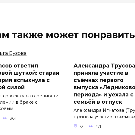
ам также может понравить
асов ответил
Александра Трусов
овой шуткой: старая
приняла участие в
ория вспыхнула с
съёмках первого
ой силой
выпуска «Ледников
периода» и уехала с
ва рассказала о ревности
семьёй в отпуск
влении в браке с
совым
Александра Игнатова (Тру
приняла участие в съёмка
361
0
471