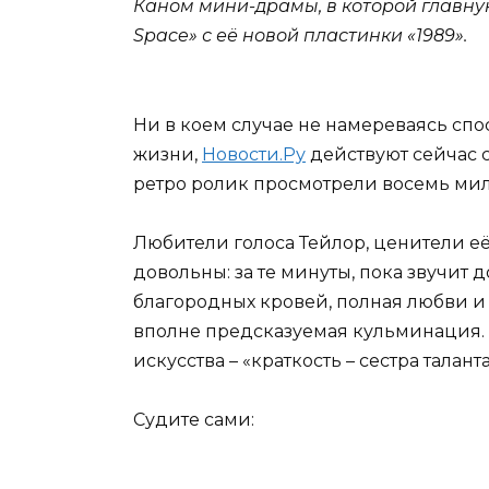
Каном мини-драмы, в которой главну
Space» с её новой пластинки «1989».
Ни в коем случае не намереваясь спо
жизни,
Новости.Ру
действуют сейчас с
ретро ролик просмотрели восемь милл
Любители голоса Тейлор, ценители её
довольны: за те минуты, пока звучит
благородных кровей, полная любви и
вполне предсказуемая кульминация. Н
искусства – «краткость – сестра тала
Судите сами: