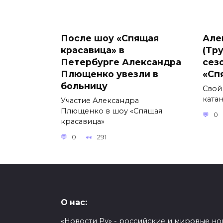
После шоу «Спящая
Але
красавица» в
(Тр
Петербурге Александра
сез
Плющенко увезли в
«Сп
больницу
Свой
ката
Участие Александра
Плющенко в шоу «Спящая
0
красавица»
0
291
О нас:
«Новости Ру» - российские и мировые но