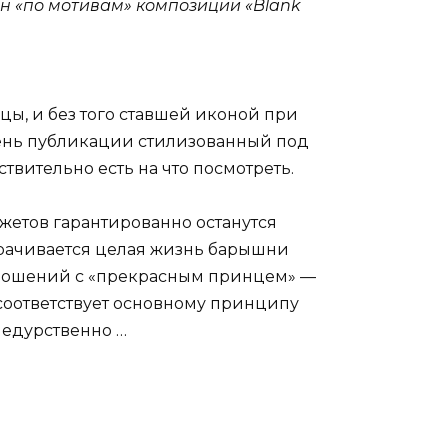
ан «по мотивам» композиции «Blank
цы, и без того ставшей иконой при
 день публикации стилизованный под
твительно есть на что посмотреть.
жетов гарантированно останутся
ворачивается целая жизнь барышни
отношений с «прекрасным принцем» —
 соответствует основному принципу
 недурственно …