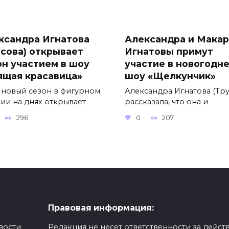
ксандра Игнатова
Александра и Макар
усова) открывает
Игнатовы примут
он участием в шоу
участие в новогодн
ящая красавица»
шоу «Щелкунчик»
 новый сезон в фигурном
Александра Игнатова (Тру
нии на днях открывает
рассказала, что она и
296
0
207
Правовая информация:
вости
Редакция не несет ответственности за действ