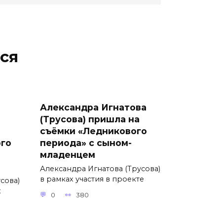
ся
а
Александра Игнатова
(Трусова) пришла на
съёмки «Ледникового
ого
периода» с сыном-
младенцем
Александра Игнатова (Трусова)
в рамках участия в проекте
сова)
х
0
380