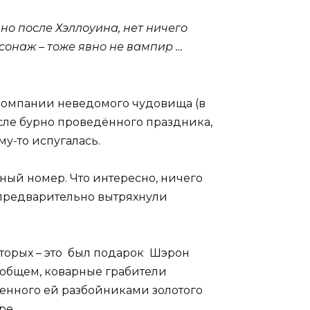
но после Хэллоуина, нет ничего
сонаж – тоже явно не вампир …
 компании неведомого чудовища (в
сле бурно проведённого праздника,
у-то испугалась.
ный номер. Что интересно, ничего
й предварительно вытряхнули
 вторых – это был подарок Шэрон
В общем, коварные грабители
ленного ей разбойниками золотого
ре.