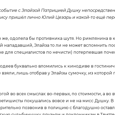
 событие с Элайзой Патрицией Душку непосредствен
трису пришёл лично Юлий Цезарь и какой-то ещё пер
о же, одолела бы противника шутя. Но римлянина в
й нападавший, Элайза то ли не может вспомнить по
же для специалистов по нечисти) потерпевшая почем
лодеев буквально вломились к кинодиве в гостинич
е взяли, лишь отобрав у Элайзы сумочку, из которо
ой во всех смыслах: во-первых, по стоимости, а во
то фетишисты покушались вовсе и не на мисс Душку. 
варительно позвонив в полицию с благодушно остав
лёгкую судьбинушку друзьям и поклонникам в Твитте