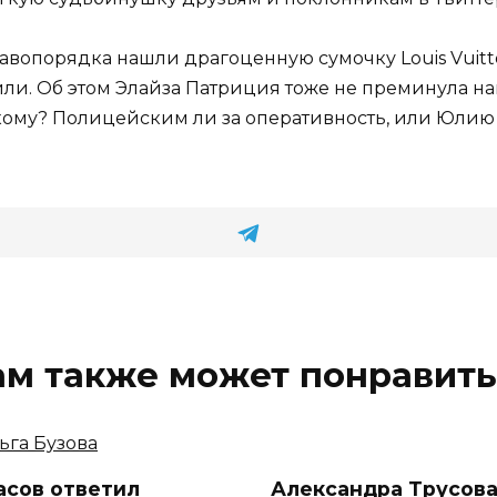
опорядка нашли драгоценную сумочку Louis Vuitton
ли. Об этом Элайза Патриция тоже не преминула нап
 кому? Полицейским ли за оперативность, или Юлию 
ам также может понравить
асов ответил
Александра Трусов