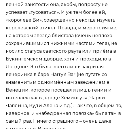
вечной занятости она, якобы, попросту не
успевает «тусоваться». И уж тем более ей,
«королеве Би», совершенно некогда изучать
королевский этикет. Правда, и мероприятие,
на котором звезда блистала (очень неплохо
сохранившимися нижними частями тела), не
носило статуса светского раута или приёма в
Букингемском дворце, хотя и проходило в
Лондоне. Это была всего лишь закрытая
вечеринка в баре Harry’s Bar (не путать со
знаменитым одноимённым заведением в
Венеции, которое посещали лишь гении и
интеллектуалы, вроде Хемингуэя, Чарли
Чаплина, Вуди Алена и т.д.). Так что, в общем-то,
наверное, и «набедренная повязка» была там в
самый раз. Ничего страшного – очень даже
симпатично. И эротично …