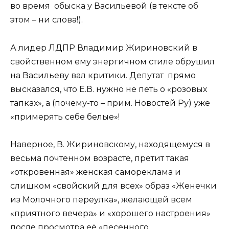
во время обыска у Васильевой (в тексте об
этом – ни слова!).
А лидер ЛДПР Владимир Жириновский в
свойственном ему энергичном стиле обрушил
на Васильеву вал критики. Депутат прямо
высказался, что Е.В. нужно не петь о «розовых
тапках», а (почему-то – прим. Новостей Ру) уже
«примерять себе белые»!
Наверное, В. Жириновскому, находящемуся в
весьма почтенном возрасте, претит такая
«откровенная» женская самореклама и
слишком «свойский для всех» образ «Женечки
из Молочного переулка», желающей всем
«приятного вечера» и «хорошего настроения»
после просмотра её «песенного