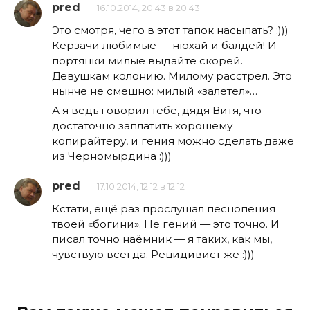
pred
16.10.2014, 20:43 в 20:43
Это смотря, чего в этот тапок насыпать? :)))
Керзачи любимые — нюхай и балдей! И
портянки милые выдайте скорей.
Девушкам колонию. Милому расстрел. Это
нынче не смешно: милый «залетел»…
А я ведь говорил тебе, дядя Витя, что
достаточно заплатить хорошему
копирайтеру, и гения можно сделать даже
из Черномырдина :)))
pred
17.10.2014, 12:12 в 12:12
Кстати, ещё раз прослушал песнопения
твоей «богини». Не гений — это точно. И
писал точно наёмник — я таких, как мы,
чувствую всегда. Рецидивист же :)))