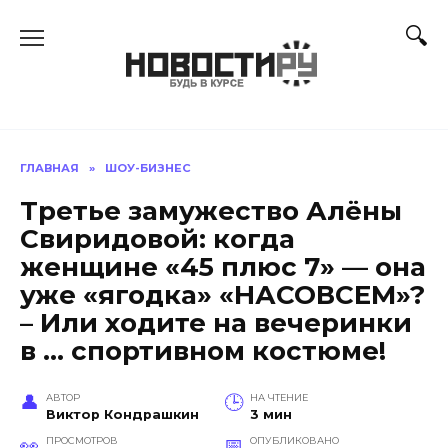
Перейти
к
содержанию
ГЛАВНАЯ
»
ШОУ-БИЗНЕС
Третье замужество Алёны
Свиридовой: когда
женщине «45 плюс 7» — она
уже «ягодка» «НАСОВСЕМ»?
– Или ходите на вечеринки
в … спортивном костюме!
АВТОР
НА ЧТЕНИЕ
Виктор Кондрашкин
3 мин
ПРОСМОТРОВ
ОПУБЛИКОВАНО