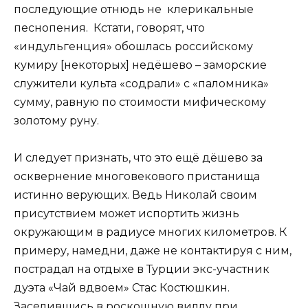
последующие отнюдь не клерикальные
песнопения. Кстати, говорят, что
«индульгенция» обошлась российскому
кумиру [некоторых] недёшево – заморские
служители культа «содрали» с «паломника»
сумму, равную по стоимости мифическому
золотому руну.
И следует признать, что это ещё дёшево за
осквернение многовекового пристанища
истинно верующих. Ведь Николай своим
присутствием может испортить жизнь
окружающим в радиусе многих километров. К
примеру, намедни, даже не контактируя с ним,
пострадал на отдыхе в Турции экс-участник
дуэта «Чай вдвоем» Стас Костюшкин.
Заселившись в роскошную виллу при