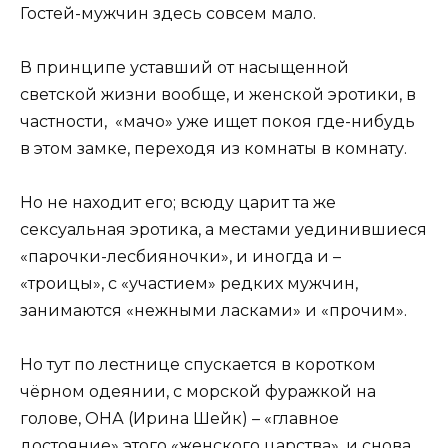
Гостей-мужчин здесь совсем мало.
В принципе уставший от насыщенной
светской жизни вообще, и женской эротики, в
частности, «мачо» уже ищет покоя где-нибудь
в этом замке, переходя из комнаты в комнату.
Но не находит его; всюду царит та же
сексуальная эротика, а местами уединившиеся
«парочки-лесбияночки», и иногда и –
«троицы», с «участием» редких мужчин,
занимаются «нежными ласками» и «прочим».
Но тут по лестнице спускается в коротком
чёрном одеянии, с морской фуражкой на
голове, ОНА (Ирина Шейк) – «главное
достояние» этого «женского царства», и снова