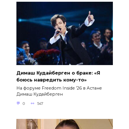
Димаш Кудайберген о браке: «Я
боюсь навредить кому-то»
На форуме Freedom Inside ’26 в Астане
Димаш Кудайберген
0
547