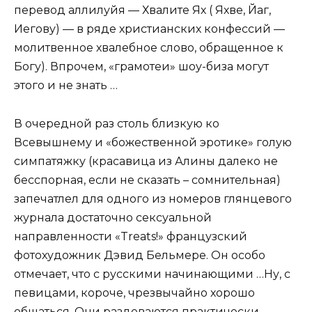
перевод аллилуйя — Хвалите Ях ( Яхве, Йаг,
Иегову) — в ряде христианских конфессий —
молитвенное хвалебное слово, обращенное к
Богу). Впрочем, «грамотеи» шоу-биза могут
этого и не знать …
В очередной раз столь близкую ко
Всевышнему и «божественной эротике» голую
симпатяжку (красавица из Алины далеко не
бесспорная, если не сказать – сомнительная)
запечатлел для одного из номеров глянцевого
журнала достаточно сексуальной
направленности «Treats!» французский
фотохудожник Дэвид Бельмере. Он особо
отмечает, что с русскими начинающими …Ну, с
певицами, короче, чрезвычайно хорошо
общаться. Они раздеваются практически