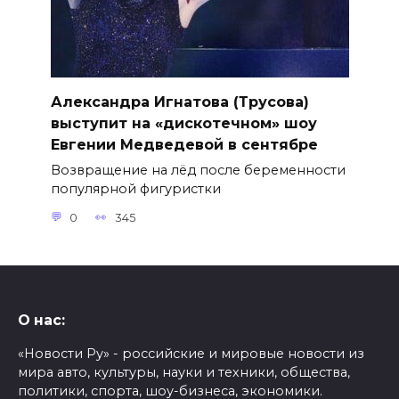
Александра Игнатова (Трусова)
выступит на «дискотечном» шоу
Евгении Медведевой в сентябре
Возвращение на лёд после беременности
популярной фигуристки
0
345
О нас:
«Новости Ру» - российские и мировые новости из
мира авто, культуры, науки и техники, общества,
политики, спорта, шоу-бизнеса, экономики.