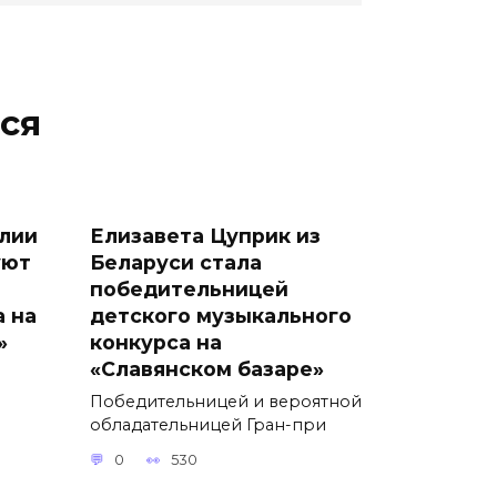
ся
лии
Елизавета Цуприк из
уют
Беларуси стала
победительницей
а на
детского музыкального
»
конкурса на
«Славянском базаре»
Победительницей и вероятной
обладательницей Гран-при
0
530