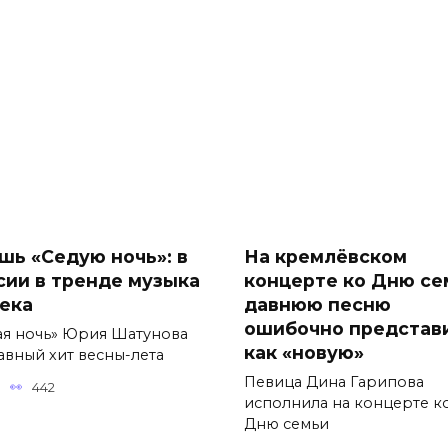
шь «Седую ночь»: в
На кремлёвском
сии в тренде музыка
концерте ко Дню се
века
давнюю песню
ошибочно представ
ая ночь» Юрия Шатунова
как «новую»
авный хит весны-лета
Певица Дина Гарипова
442
исполнила на концерте к
Дню семьи