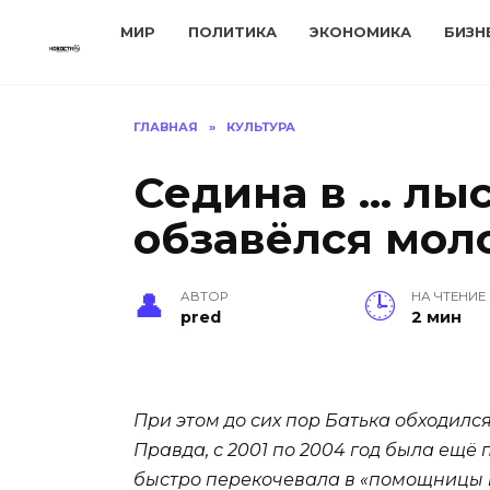
Перейти
МИР
ПОЛИТИКА
ЭКОНОМИКА
БИЗН
к
содержанию
ГЛАВНАЯ
»
КУЛЬТУРА
Седина в … лыс
обзавёлся мол
АВТОР
НА ЧТЕНИЕ
pred
2 мин
При этом до сих пор Батька обходил
Правда, с 2001 по 2004 год была ещё
быстро перекочевала в «помощницы 