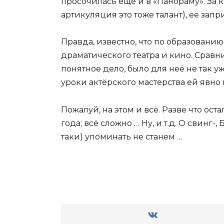
просочилась ещё и в «Панораму». За к
артикуляция это тоже талант), её за
Правда, известно, что по образован
драматического театра и кино. Сравн
понятное дело, было для неё не так 
уроки актёрского мастерства ей явно 
Пожалуй, на этом и всё. Разве что ост
года; всё сложно … Ну, и т.д. О свинг
таки) упоминать не станем …