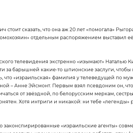
ч стоит сказать, что она аж 20 лет «помогала» Рыгора
домохозяин» отдельным распоряжением выставил её за 
ского телевидения экстренно «изымают» Наталью Ки
и за барышней какие-то шпионские заслуги, чтобы 
сь, что «израильская» фамилия у телеведущей по му
ной – Анне Эйсмонт. Первым взял псевдоним он, что
личаться от звёздной, по белорусским меркам, сестр
понятен. Хотя интриги и никакой: ни тебе «легенды»
ко законспирированные «израильские агенты» совме