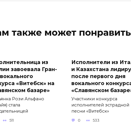
ам также может понравить
олнительница из
Исполнители из Ита
лии завоевала Гран-
и Казахстана лидир
 вокального
после первого дня
курса «Витебск» на
вокального конкурс
авянском базаре»
«Славянском базаре
ьянка Рози Альфано
Участники конкурса
йя) стала
исполнителей эстрадной
дательницей
песни «Витебск»
511
0
533