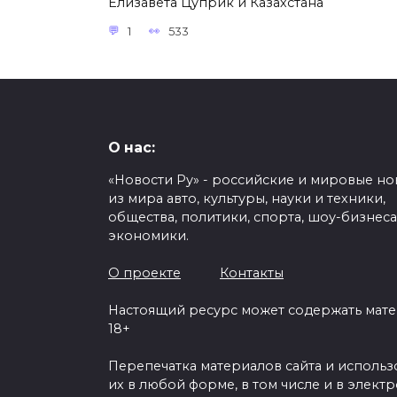
Елизавета Цуприк и Казахстана
1
533
О нас:
«Новости Ру» - российские и мировые но
из мира авто, культуры, науки и техники,
общества, политики, спорта, шоу-бизнеса
экономики.
О проекте
Контакты
Настоящий ресурс может содержать мат
18+
Перепечатка материалов сайта и исполь
их в любой форме, в том числе и в элект