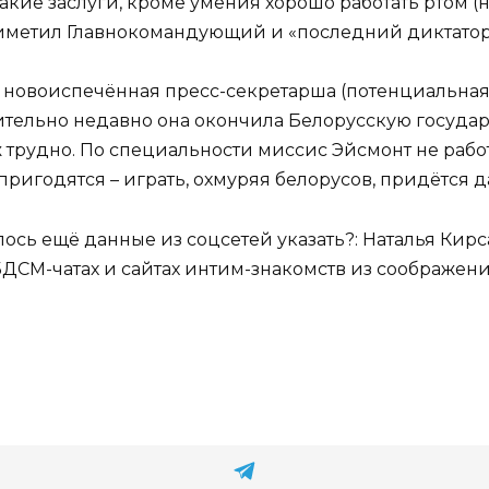
акие заслуги, кроме умения хорошо работать ртом (
приметил Главнокомандующий и «последний диктатор Е
ию новоиспечённая пресс-секретарша (потенциальна
ительно недавно она окончила Белорусскую государ
уж трудно. По специальности миссис Эйсмонт не рабо
пригодятся – играть, охмуряя белорусов, придётся д
алось ещё данные из соцсетей указать?: Наталья Кирс
-, БДСМ-чатах и сайтах интим-знакомств из соображен