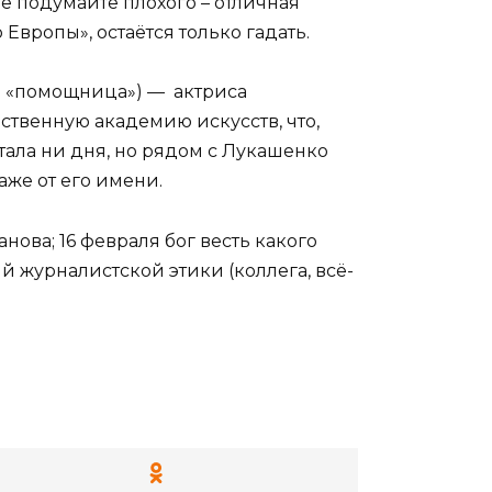
не подумайте плохого – отличная
вропы», остаётся только гадать.
я «помощница») — актриса
ственную академию искусств, что,
тала ни дня, но рядом с Лукашенко
аже от его имени.
анова; 16 февраля бог весть какого
ий журналистской этики (коллега, всё-