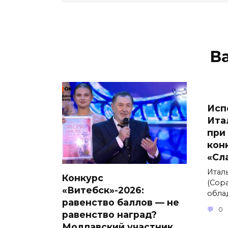
В
Исп
Ита
при
кон
«Сл
Итал
Конкурс
(Сора
«Витебск»-2026:
обла
равенство баллов — не
0
равенство наград?
Молдавский участник