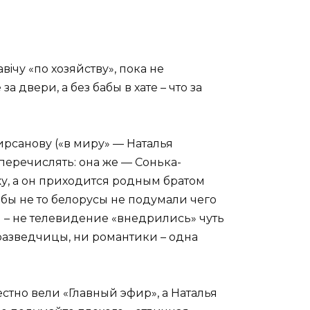
вiчу «по хозяйству», пока не
двери, а без бабы в хате – что за
рсанову («в миру» — Наталья
перечислять: она же — Сонька-
жу, а он приходится родным братом
бы не то белорусы не подумали чего
ы – не телевидение «внедрились» чуть
 разведчицы, ни романтики – одна
стно вели «Главный эфир», а Наталья