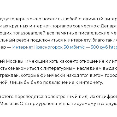
угу: теперь можно посетить любой столичный литер
амых крупных интернет-порталов совместно с Депар
щих пользователей все памятные писательские мес
льный резон подключиться к интернету, благо так
мер —
Интернет Красногорск 50 мбит/с — 500 руб http:
й Москвы, имеющий хоть какое-то отношение к лите
ость ознакомиться с литературным наследием выдаю
х граждан, которые физически находятся в этом город
ной. Лишь бы было подключение к интернету.
ля этого переводятся в электронный вид. Их отцифр
 Москва». Она приурочена к планируемому в следу