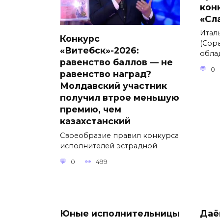
кон
«Сл
Итал
Конкурс
(Сора
«Витебск»-2026:
обла
равенство баллов — не
0
равенство наград?
Молдавский участник
получил втрое меньшую
премию, чем
казахстанский
Своеобразие правил конкурса
исполнителей эстрадной
0
499
Юные исполнительницы
Даё