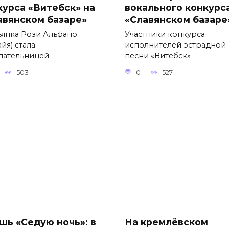
курса «Витебск» на
вокального конкурс
авянском базаре»
«Славянском базаре
ьянка Рози Альфано
Участники конкурса
йя) стала
исполнителей эстрадной
дательницей
песни «Витебск»
503
0
527
шь «Седую ночь»: в
На кремлёвском