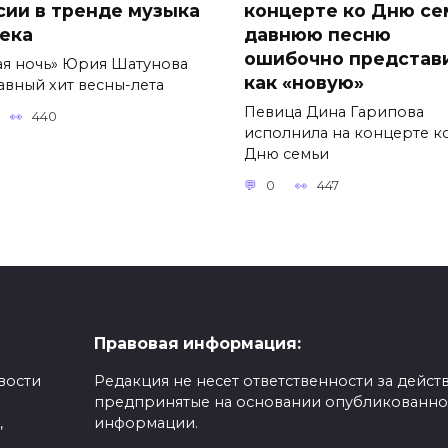
сии в тренде музыка
концерте ко Дню се
века
давнюю песню
ошибочно представ
ая ночь» Юрия Шатунова
как «новую»
авный хит весны-лета
Певица Дина Гарипова
440
исполнила на концерте к
Дню семьи
0
447
Правовая информация:
вости
Редакция не несет ответственности за действ
предпринятые на основании опубликованн
,
информации.