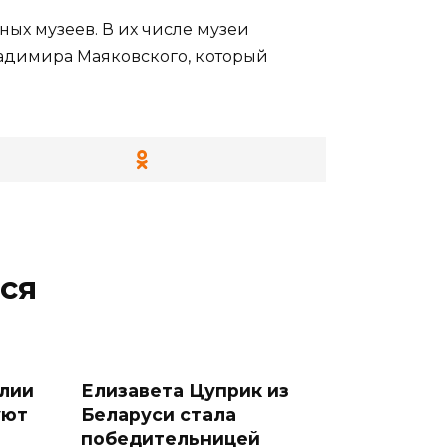
ых музеев. В их числе музеи
Владимира Маяковского, который
ся
лии
Елизавета Цуприк из
уют
Беларуси стала
победительницей