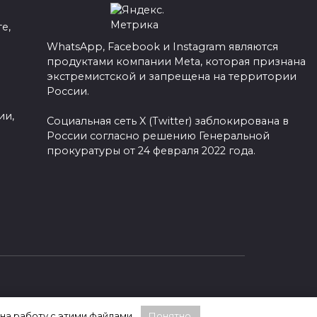
е,
WhatsApp, Facebook и Instagram являются
продуктами компании Meta, которая признана
а
экстремистской и запрещена на территории
России.
ии,
Социальная сеть X (Twitter) заблокирована в
России согласно решению Генеральной
прокуратуры от 24 февраля 2022 года.
 на работу с этими файлами.
Понятно.