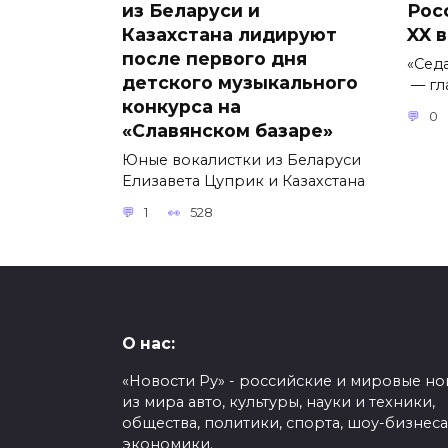
из Беларуси и
Рос
Казахстана лидируют
XX 
после первого дня
«Сед
детского музыкального
— гл
конкурса на
0
«Славянском базаре»
Юные вокалистки из Беларуси
Елизавета Цуприк и Казахстана
1
528
О нас:
«Новости Ру» - российские и мировые но
из мира авто, культуры, науки и техники,
общества, политики, спорта, шоу-бизнеса
экономики.