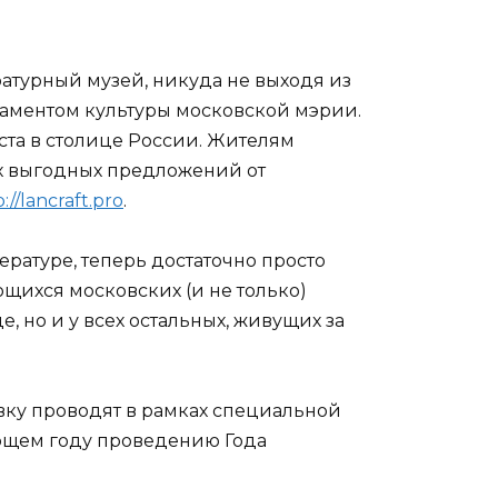
атурный музей, никуда не выходя из
таментом культуры московской мэрии.
та в столице России. Жителям
их выгодных предложений от
//lancraft.pro
.
ратуре, теперь достаточно просто
щихся московских (и не только)
е, но и у всех остальных, живущих за
овку проводят в рамках специальной
ющем году проведению Года