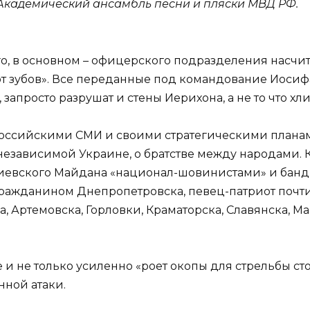
кадемический ансамбль песни и пляски МВД РФ.
о, в основном – офицерского подразделения насчит
 «от зубов». Все переданные под командование Иоси
, запросто разрушат и стены Иерихона, а не то что х
оссийскими СМИ и своими стратегическими планам
независимой Украине, о братстве между народами. К
киевского Майдана «национал-шовинистами» и банд
ражданином Днепропетровска, певец-патриот почти 
а, Артемовска, Горловки, Краматорска, Славянска, 
е и не только усиленно «роет окопы для стрельбы ст
нной атаки.