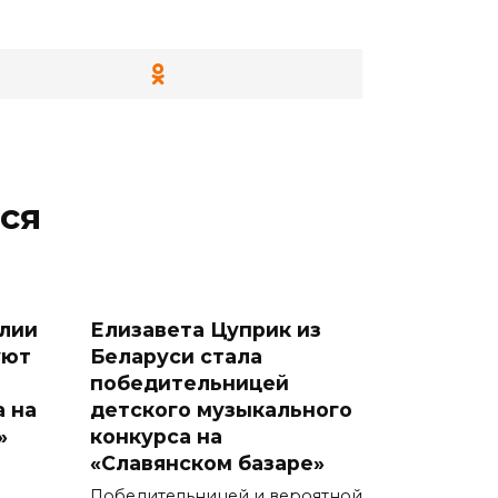
ся
лии
Елизавета Цуприк из
уют
Беларуси стала
победительницей
а на
детского музыкального
»
конкурса на
«Славянском базаре»
Победительницей и вероятной