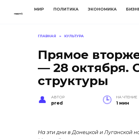
Перейти
МИР
ПОЛИТИКА
ЭКОНОМИКА
БИЗН
к
содержанию
ГЛАВНАЯ
»
КУЛЬТУРА
Прямое вторже
— 28 октября. 
структуры
АВТОР
НА ЧТЕНИЕ
pred
1 мин
На эти дни в Донецкой и Луганской