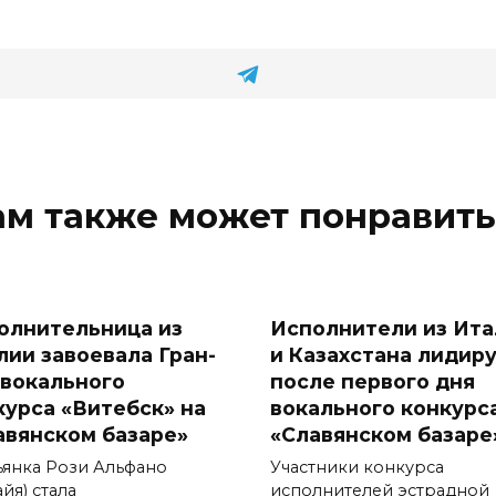
ам также может понравить
олнительница из
Исполнители из Ита
лии завоевала Гран-
и Казахстана лидир
 вокального
после первого дня
курса «Витебск» на
вокального конкурс
авянском базаре»
«Славянском базаре
ьянка Рози Альфано
Участники конкурса
йя) стала
исполнителей эстрадной