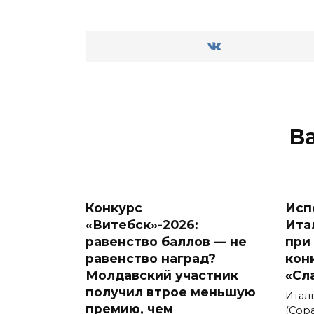
В
Конкурс
Исп
«Витебск»-2026:
Ита
равенство баллов — не
при
равенство наград?
кон
Молдавский участник
«Сл
получил втрое меньшую
Итал
премию, чем
(Сора