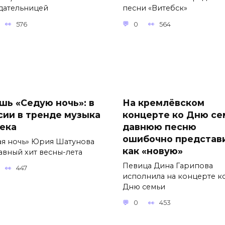
дательницей
песни «Витебск»
576
0
564
шь «Седую ночь»: в
На кремлёвском
сии в тренде музыка
концерте ко Дню се
века
давнюю песню
ошибочно представ
ая ночь» Юрия Шатунова
как «новую»
авный хит весны-лета
Певица Дина Гарипова
447
исполнила на концерте к
Дню семьи
0
453