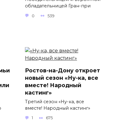
обладательницей Гран-при
0
539
мьи
Ростов-на-Дону откроет
новый сезон «Ну-ка, все
или
вместе! Народный
кастинг»
Третий сезон «Ну-ка, все
о
вместе! Народный кастинг»
1
675