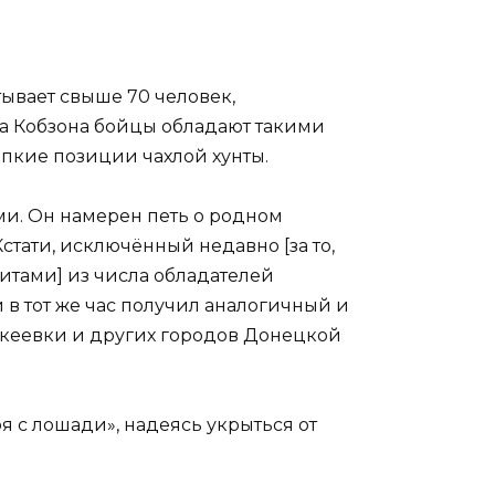
ывает свыше 70 человек,
фа Кобзона бойцы обладают такими
липкие позиции чахлой хунты.
и. Он намерен петь о родном
стати, исключённый недавно [за то,
итами] из числа обладателей
в тот же час получил аналогичный и
Макеевки и других городов Донецкой
оя с лошади», надеясь укрыться от