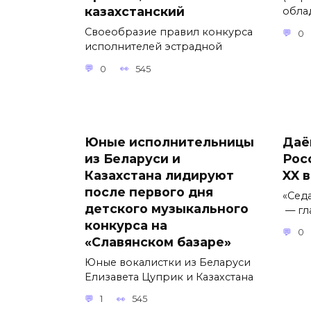
казахстанский
обла
Своеобразие правил конкурса
0
исполнителей эстрадной
0
545
Юные исполнительницы
Даё
из Беларуси и
Рос
Казахстана лидируют
XX 
после первого дня
«Сед
детского музыкального
— гл
конкурса на
0
«Славянском базаре»
Юные вокалистки из Беларуси
Елизавета Цуприк и Казахстана
1
545