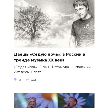
Даёшь «Седую ночь»: в России в
тренде музыка XX века
«Седая ночь» Юрия Шатунова — главный
хит весны-лета
0
441