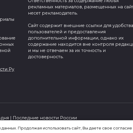
Ответственность за содержание любых
рекламных материалов, размещенных на сайт
несет рекламодатель.
ериалы
Сайт содержит внешние ссылки для удобств
пользователей и предоставления
зование
дополнительной информации, однако их
ронных
содержание находится вне контроля редакц
вной
и мы не отвечаем за их точность и
достоверность.
сти Ру
одня | Последние новости России
я данных. Продолжая использовать сайт, Вы даете свое согласие