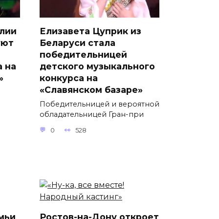
лии
Елизавета Цуприк из
уют
Беларуси стала
победительницей
а на
детского музыкального
»
конкурса на
«Славянском базаре»
Победительницей и вероятной
обладательницей Гран-при
0
528
мьи
Ростов-на-Дону откроет