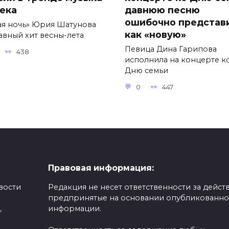
века
давнюю песню
ошибочно представ
ая ночь» Юрия Шатунова
как «новую»
авный хит весны-лета
Певица Дина Гарипова
438
исполнила на концерте к
Дню семьи
0
447
Правовая информация:
вости
Редакция не несет ответственности за действ
предпринятые на основании опубликованн
,
информации.