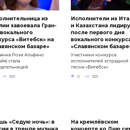
олнительница из
Исполнители из Ита
лии завоевала Гран-
и Казахстана лидир
 вокального
после первого дня
курса «Витебск» на
вокального конкурс
авянском базаре»
«Славянском базаре
ьянка Рози Альфано
Участники конкурса
йя) стала
исполнителей эстрадной
дательницей
песни «Витебск»
501
0
525
шь «Седую ночь»: в
На кремлёвском
сии в тренде музыка
концерте ко Дню се