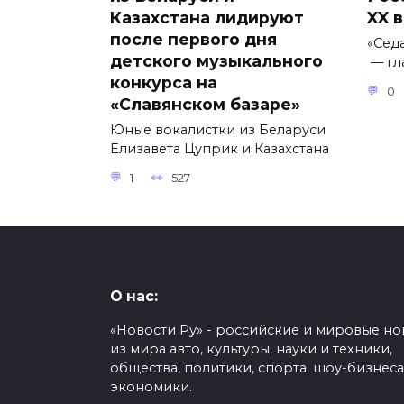
Казахстана лидируют
XX 
после первого дня
«Сед
детского музыкального
— гл
конкурса на
0
«Славянском базаре»
Юные вокалистки из Беларуси
Елизавета Цуприк и Казахстана
1
527
О нас:
«Новости Ру» - российские и мировые но
из мира авто, культуры, науки и техники,
общества, политики, спорта, шоу-бизнеса
экономики.