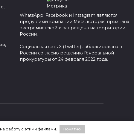
е,
WhatsApp, Facebook и Instagram являются
продуктами компании Meta, которая признана
а
экстремистской и запрещена на территории
России.
ии,
Социальная сеть X (Twitter) заблокирована в
России согласно решению Генеральной
прокуратуры от 24 февраля 2022 года.
 на работу с этими файлами.
Понятно.