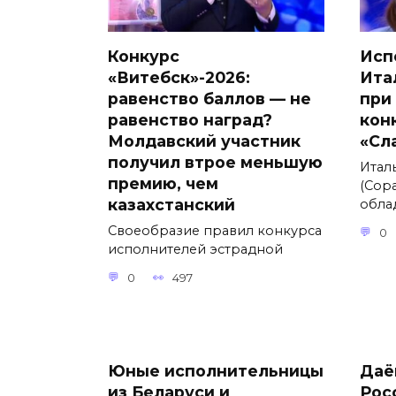
Конкурс
Исп
«Витебск»-2026:
Ита
равенство баллов — не
при
равенство наград?
кон
Молдавский участник
«Сл
получил втрое меньшую
Итал
премию, чем
(Сора
казахстанский
обла
Своеобразие правил конкурса
0
исполнителей эстрадной
0
497
Юные исполнительницы
Даё
из Беларуси и
Рос