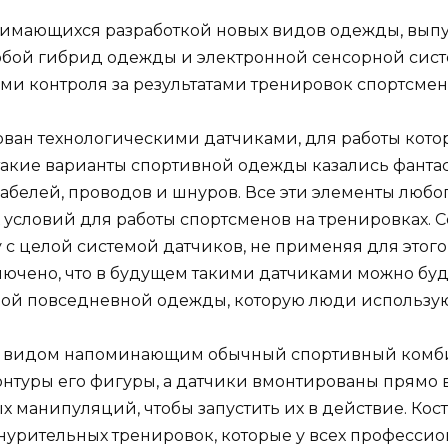
нимающихся разработкой новых видов одежды, вып
обой гибрид одежды и электронной сенсорной сис
ми контроля за результатами тренировок спортсмен
ван технологическими датчиками, для работы кото
такие варианты спортивной одежды казались фанта
кабелей, проводов и шнуров. Все эти элементы люб
 условий для работы спортсменов на тренировках.
 с целой системой датчиков, не применяя для этог
ючено, что в будущем такими датчиками можно буд
ой повседневной одежды, которую люди используют
 видом напоминающим обычный спортивный комбине
онтуры его фигуры, а датчики вмонтированы прямо в
 манипуляций, чтобы запустить их в действие. Кос
нурительных тренировок, которые у всех профессио