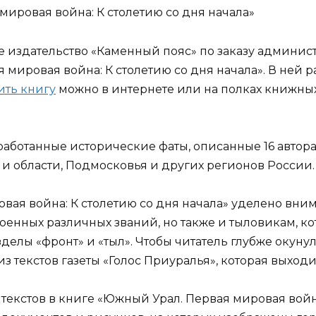
ировая война: К столетию со дня начала»
е издательство «Каменный пояс» по заказу админи
мировая война: К столетию со дня начала». В ней р
ить книгу
можно в интернете или на полках книжных
бработанные исторические фаты, описанные 16 автора
и области, Подмосковья и других регионов России.
вая война: К столетию со дня начала» уделено вни
енных различных званий, но также и тыловикам, ко
делы «фронт» и «тыл». Чтобы читатель глубже окунулс
 текстов газеты «Голос Приуралья», которая выходил
текстов в книге «Южный Урал. Первая мировая война