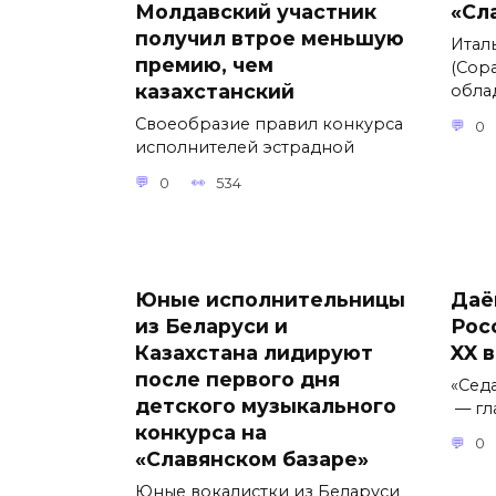
Молдавский участник
«Сл
получил втрое меньшую
Итал
премию, чем
(Сора
казахстанский
обла
Своеобразие правил конкурса
0
исполнителей эстрадной
0
534
Юные исполнительницы
Даё
из Беларуси и
Рос
Казахстана лидируют
XX 
после первого дня
«Сед
детского музыкального
— гл
конкурса на
0
«Славянском базаре»
Юные вокалистки из Беларуси