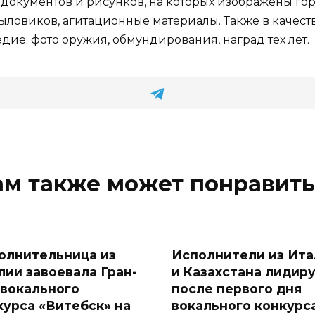
 документов и рисунков, на которых изображены гор
тыловиков, агитационные материалы. Также в качес
ие: фото оружия, обмундирования, наград тех лет.
ам также может понравить
олнительница из
Исполнители из Ита
лии завоевала Гран-
и Казахстана лидир
 вокального
после первого дня
курса «Витебск» на
вокального конкурс