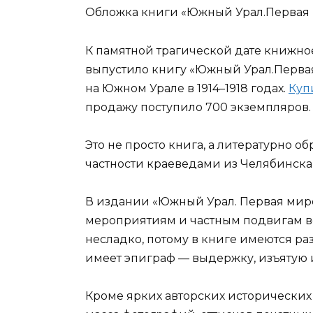
Обложка книги «Южный Урал.Первая м
К памятной трагической дате книжно
выпустило книгу «Южный Урал.Первая 
на Южном Урале в 1914–1918 годах.
Куп
продажу поступило 700 экземпляров.
Это не просто книга, а литературно о
частности краеведами из Челябинска 
В издании «Южный Урал. Первая миро
мероприятиям и частным подвигам во
несладко, потому в книге имеются раз
имеет эпиграф — выдержку, изъятую из
Кроме ярких авторских исторических 