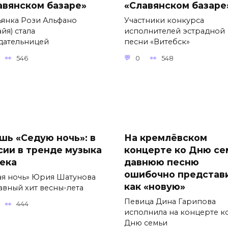
авянском базаре»
«Славянском базаре
ьянка Рози Альфано
Участники конкурса
йя) стала
исполнителей эстрадной
дательницей
песни «Витебск»
546
0
548
шь «Седую ночь»: в
На кремлёвском
сии в тренде музыка
концерте ко Дню се
века
давнюю песню
ошибочно представ
ая ночь» Юрия Шатунова
как «новую»
авный хит весны-лета
Певица Дина Гарипова
444
исполнила на концерте к
Дню семьи