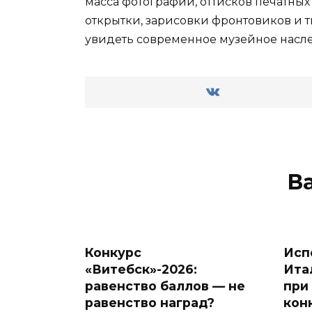
масса фотографий, оттисков печатных
открытки, зарисовки фронтовиков и 
увидеть современное музейное наслед
В
Конкурс
Исп
«Витебск»-2026:
Ита
равенство баллов — не
при
равенство наград?
кон