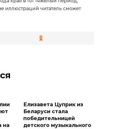
ода края в тот тяжелый период,
тве иллюстраций читатель сможет
ся
лии
Елизавета Цуприк из
уют
Беларуси стала
победительницей
а на
детского музыкального