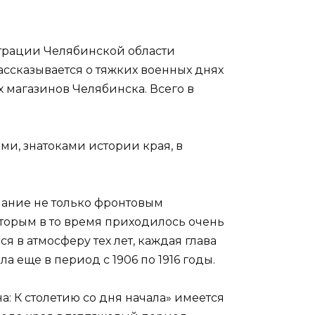
страции Челябинской области
ассказывается о тяжких военных днях
 магазинов Челябинска. Всего в
ми, знатоками истории края, в
мание не только фронтовым
торым в то время приходилось очень
я в атмосферу тех лет, каждая глава
а еще в период с 1906 по 1916 годы.
: К столетию со дня начала» имеется