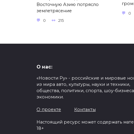
гром
Восточную Азию потрясло
землетрясение
0
0
215
О нас:
«Новости Ру» - российские и мировые но
из мира авто, культуры, науки и техники,
общества, политики, спорта, шоу-бизнеса
экономики.
О проекте
Контакты
Настоящий ресурс может содержать мат
18+