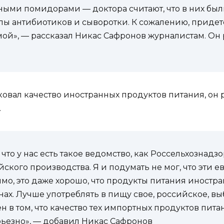
еными помидорами — доктора считают, что в них был
лы антибиотиков и сыворотки. К сожалению, придет
мой», — рассказал Никас Сафронов журналистам. Он 
овал качество иностранных продуктов питания, он
.
что у нас есть такое ведомство, как Россельхознад
ского производства. Я и подумать не мог, что эти е
имо, это даже хорошо, что продукты питания иностр
ах. Лучше употреблять в пищу свое, российское, в
 в том, что качество тех импортных продуктов пита
рьезно», — добавил Никас Сафронов