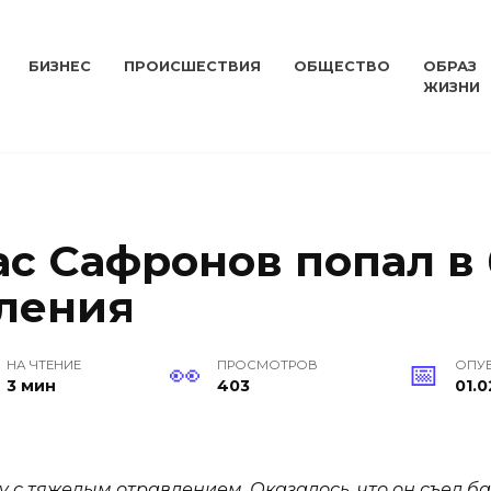
БИЗНЕС
ПРОИСШЕСТВИЯ
ОБЩЕСТВО
ОБРАЗ
ЖИЗНИ
с Сафронов попал в
ления
НА ЧТЕНИЕ
ПРОСМОТРОВ
ОПУ
3 мин
403
01.0
у с тяжелым отравлением. Оказалось, что он съел б