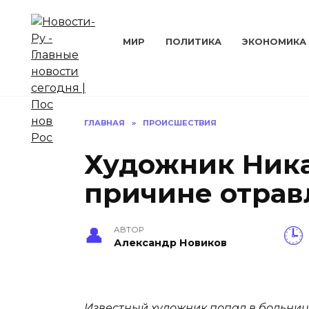
Перейти
к
содержанию
МИР
ПОЛИТИКА
ЭКОНОМИКА
ГЛАВНАЯ
»
ПРОИСШЕСТВИЯ
Художник Ника
причине отрав
АВТОР
Александр Новиков
Известный художник попал в больниц