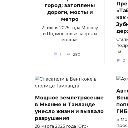
Пре
город: затоплены
«Та
дороги, мосты и
как
метро
Зубк
21 июля 2025 года Москву
дер
и Подмосковье накрыла
Стал
мощная
подр
на
1
280
0
Авт
Мощное землетрясение
Вен
в Мьянме и Таиланде
поп
унесло жизни и вызвало
ГИБ
разрушения
В Мо
прос
28 марта 2025 года Юго-