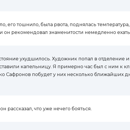
о, его тошнило, была рвота, поднялась температура,
 и он рекомендовал знаменитости немедленно ехать
остояние ухудшилось. Художник попал в отделение 
тавили капельницу. Я примерно час был с ним к кли
ко Сафронов побудет у них несколько ближайших дн
 рассказал, что уже нечего бояться.