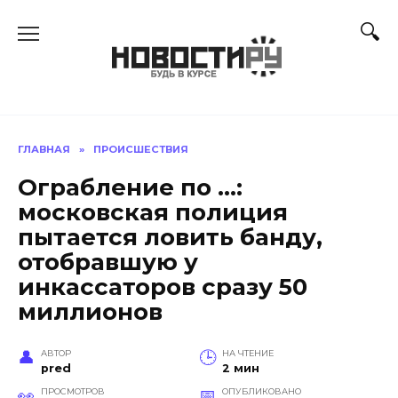
Перейти
к
содержанию
ГЛАВНАЯ
»
ПРОИСШЕСТВИЯ
Ограбление по …:
московская полиция
пытается ловить банду,
отобравшую у
инкассаторов сразу 50
миллионов
АВТОР
НА ЧТЕНИЕ
pred
2 мин
ПРОСМОТРОВ
ОПУБЛИКОВАНО