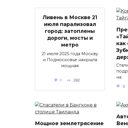
Ливень в Москве 21
июля парализовал
Пре
город: затоплены
«Та
дороги, мосты и
как
метро
Зубк
21 июля 2025 года Москву
дер
и Подмосковье накрыла
Стал
мощная
подр
на
1
282
0
Авт
Мощное землетрясение
Вен