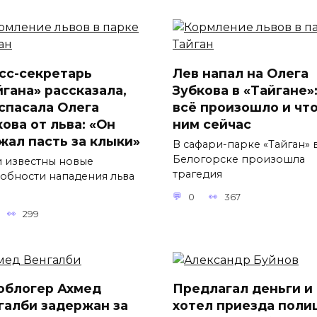
сс-секретарь
Лев напал на Олега
йгана» рассказала,
Зубкова в «Тайгане»:
 спасала Олега
всё произошло и что
ова от льва: «Он
ним сейчас
жал пасть за клыки»
В сафари-парке «Тайган» 
Белогорске произошла
и известны новые
трагедия
обности нападения льва
0
367
299
облогер Ахмед
Предлагал деньги и
галби задержан за
хотел приезда поли