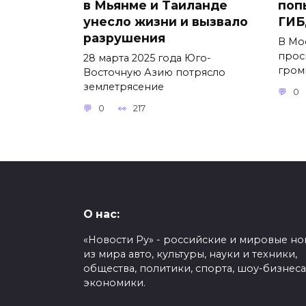
в Мьянме и Таиланде
поп
унесло жизни и вызвало
ГИБ
разрушения
В Мо
прос
28 марта 2025 года Юго-
гром
Восточную Азию потрясло
землетрясение
0
0
217
О нас:
«Новости Ру» - российские и мировые но
из мира авто, культуры, науки и техники,
общества, политики, спорта, шоу-бизнеса
экономики.