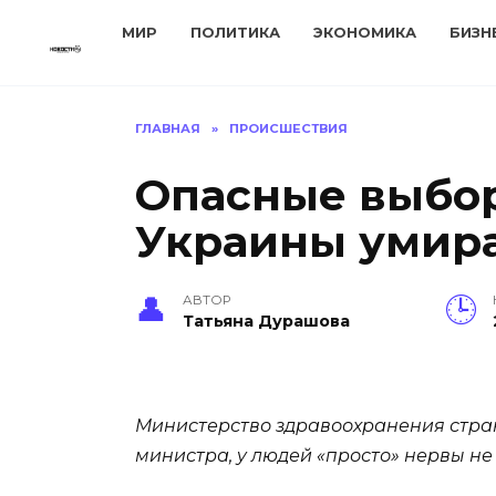
Перейти
МИР
ПОЛИТИКА
ЭКОНОМИКА
БИЗН
к
содержанию
ГЛАВНАЯ
»
ПРОИСШЕСТВИЯ
Опасные выбор
Украины умир
АВТОР
Татьяна Дурашова
Министерство здравоохранения страны
министра, у людей «просто» нервы н