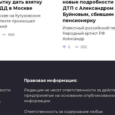
ытку дать взятку
новые подробности
ДД в Москве
ДТП с Александром
Буйновым, сбившим
скве на Кутузовском
пенсионерку
пекте произошел
кий
Известный российский пе
Народный артист РФ
646
Александр
2
202
Правовая информация:
вости
Редакция не несет ответственности за действ
предпринятые на основании опубликованн
,
информации.
Ответственность за содержание любых