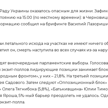
 Раду Украины оказалось опасным для жизни. Зафик
тоянию на 15.00 (по местному времени): в Черновиц
нформацию сообщил на брифинге Василий Лазориши
чаи летального исхода на участках не имеют ничего
тил он, смерть наступила во всех случаях из-за на
дят внеочередные парламентские выборы. Голосова
м экзит-поллов лидирующие позиции занимает блок 
родным фронтом», у них – 21,8%. На третьей позиц
я Садового. Затем следуют «Оппозиционный блок» 
» Олега Тягнибока (5,8%), «Батькивщина» Юлии Тимош
я Яроша, 5%-ный барьер преодолеть не удалось. Одна
кзит-полла.