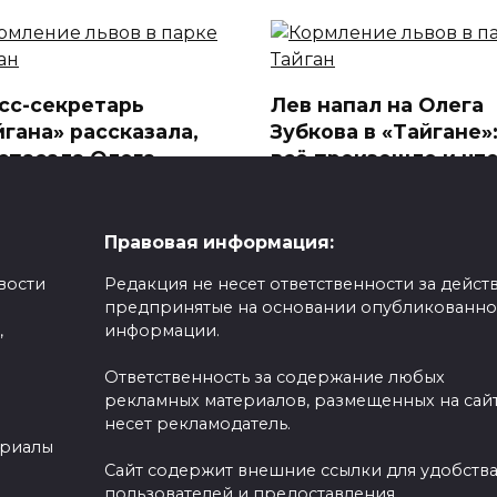
сс-секретарь
Лев напал на Олега
йгана» рассказала,
Зубкова в «Тайгане»:
 спасала Олега
всё произошло и что
ова от льва: «Он
ним сейчас
жал пасть за клыки»
В сафари-парке «Тайган» 
Белогорске произошла
Правовая информация:
и известны новые
трагедия
обности нападения льва
вости
Редакция не несет ответственности за действ
0
366
предпринятые на основании опубликованн
297
,
информации.
Ответственность за содержание любых
рекламных материалов, размещенных на сайт
несет рекламодатель.
облогер Ахмед
Предлагал деньги и
ериалы
галби задержан за
хотел приезда поли
Сайт содержит внешние ссылки для удобств
ытку дать взятку
новые подробности
пользователей и предоставления