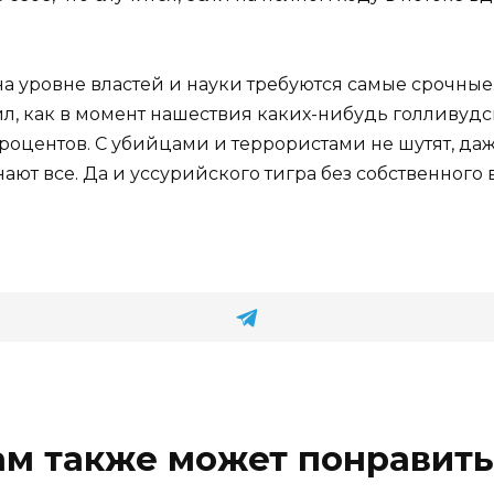
на уровне властей и науки требуются самые срочны
л, как в момент нашествия каких-нибудь голливудск
процентов. С убийцами и террористами не шутят, да
нают все. Да и уссурийского тигра без собственного
ам также может понравить