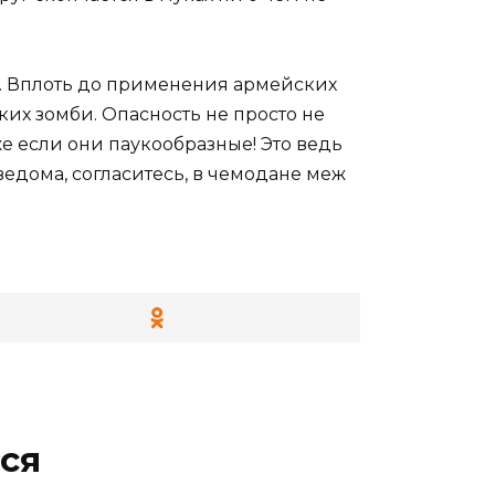
е. Вплоть до применения армейских
их зомби. Опасность не просто не
же если они паукообразные! Это ведь
 ведома, согласитесь, в чемодане меж
ся