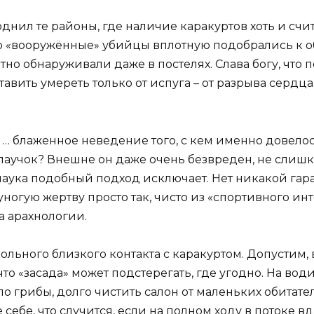
днил те районы, где наличие каракуртов хоть и счит
о «вооружённые» убийцы вплотную подобрались к о
но обнаруживали даже в постелях. Слава богу, что п
авить умереть только от испуга – от разрыва сердца, 
 … блаженное неведение того, с кем именно довелос
паучок? Внешне он даже очень безвреден, не слишко
аука подобный подход исключает. Нет никакой гаран
уногую жертву просто так, чисто из «спортивного ин
а арахнологии.
ольного близкого контакта с каракуртом. Допустим, в
то «засада» может подстерегать, где угодно. На во
о грибы, долго чистить салон от маленьких обитател
себе, что случится, если на полном ходу в потоке вд