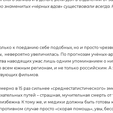
но знаменитых «чёрных вдов» существовали всегда.
олько к поеданию себе подобных, но и просто чрезв
, невероятно увеличилась. По прогнозам учёных-ар
тва наводящих ужас лишь одним упоминанием о них
о всем южным регионам, и не только российским. А э
ствующих фильмов.
мерно в 15 раз сильнее «среднестатистического» зм
ательных путей – страшная, мучительная смерть от 
избежна. К тому же, и медики должны быть готовы 
ротивном случае просто «скорая помощь», увы, бес