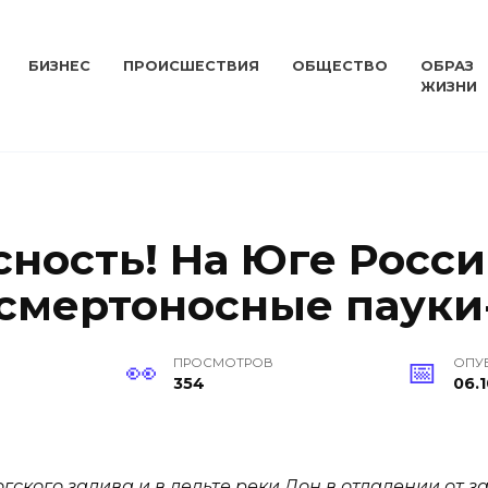
БИЗНЕС
ПРОИСШЕСТВИЯ
ОБЩЕСТВО
ОБРАЗ
ЖИЗНИ
сность! На Юге Росс
смертоносные пауки
ПРОСМОТРОВ
ОПУ
354
06.1
гского залива и в дельте реки Дон в отдалении от 