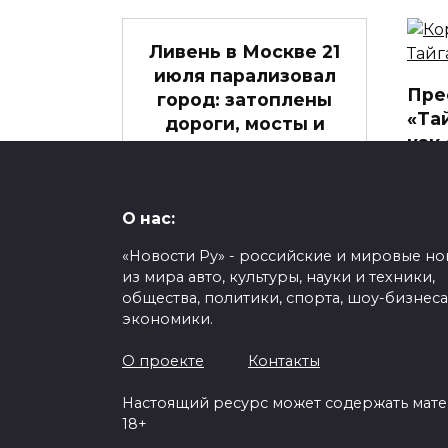
Ливень в Москве 21
июля парализовал
Пре
город: затоплены
«Та
дороги, мосты и
как
метро
Зубк
21 июля 2025 года Москву
дер
и Подмосковье накрыла
О нас:
Стал
мощная
подр
«Новости Ру» - российские и мировые но
на
1
282
из мира авто, культуры, науки и техники,
0
общества, политики, спорта, шоу-бизнеса
экономики.
О проекте
Контакты
Авт
Настоящий ресурс может содержать мат
Мощное землетрясение
Вен
18+
в Мьянме и Таиланде
поп