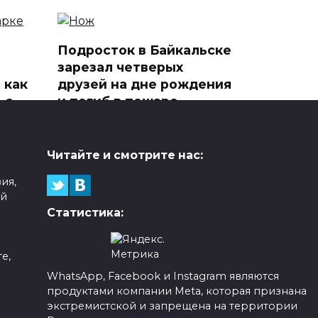
Подросток в Байкальске
зарезал четверых
 как
друзей на дне рождения
 с
и погиб в пожаре
В ночь на 28 мая в дачном
поселке СНТ «Горный Байкал»
в
Читайте и смотрите нас:
1
164
ия,
ой
Статистика:
е,
WhatsApp, Facebook и Instagram являются
 не
Масштабная атака
продуктами компании Meta, которая признана
ции:
дронов на
а
экстремистской и запрещена на территории
Краснодарский край: 83