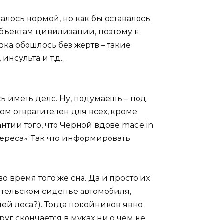
алось нормой, но как бы оставалось
бъектам цивилизации, поэтому в
ока обошлось без жертв – такие
инсульта и т.д..
ь иметь дело. Ну, подумаешь – под
м отвратителен для всех, кроме
тии того, что Чёрной вдове made in
тереса». Так что информировать
о время того же сна. Да и просто их
дительском сиденье автомобиля,
ей леса?). Тогда покойников явно
руг скончается в муках ни о чём не