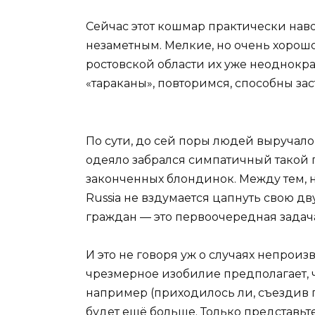
Сейчас этот кошмар практически наво
незаметным. Мелкие, но очень хорош
ростовской области их уже неоднократ
«тараканы», повторимся, способны заст
По сути, до сей поры людей выручало
одеяло забрался симпатичный такой 
законченных блондинок. Между тем, н
Russia не вздумается цапнуть свою дв
граждан — это первоочередная задач
И это не говоря уж о случаях непроизв
чрезмерное изобилие предполагает, ч
например (приходилось ли, съездив п
будет ещё больше. Только представьте 