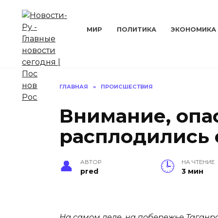
Перейти
к
содержанию
МИР
ПОЛИТИКА
ЭКОНОМИКА
ГЛАВНАЯ
»
ПРОИСШЕСТВИЯ
Внимание, опа
расплодились 
АВТОР
НА ЧТЕНИЕ
pred
3 мин
На самом деле, на побережье Таганро