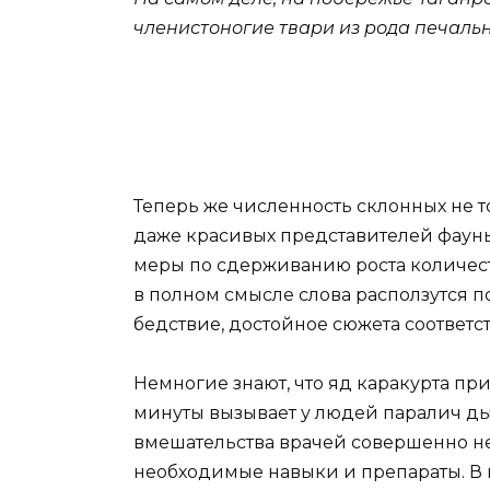
членистоногие твари из рода печаль
Теперь же численность склонных не т
даже красивых представителей фауны
меры по сдерживанию роста количес
в полном смысле слова расползутся п
бедствие, достойное сюжета соответ
Немногие знают, что яд каракурта при
минуты вызывает у людей паралич дых
вмешательства врачей совершенно не
необходимые навыки и препараты. В п