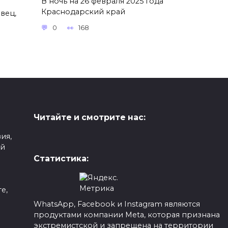
В ночь на 26 февраля 2025 года
Краснодарский край
вец,
0
168
Читайте и смотрите нас:
ия,
ой
Статистика:
е,
WhatsApp, Facebook и Instagram являются
продуктами компании Meta, которая признана
а
экстремистской и запрещена на территории