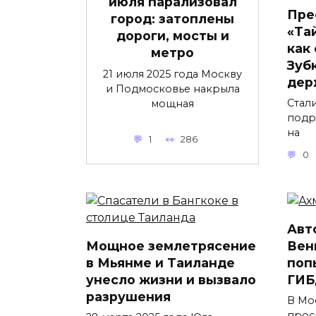
июля парализовал
Пре
город: затоплены
«Та
дороги, мосты и
как
метро
Зубк
21 июля 2025 года Москву
дер
и Подмосковье накрыла
Стал
мощная
подр
на
1
286
0
Авт
Мощное землетрясение
Вен
в Мьянме и Таиланде
поп
унесло жизни и вызвало
ГИБ
разрушения
В Мо
прос