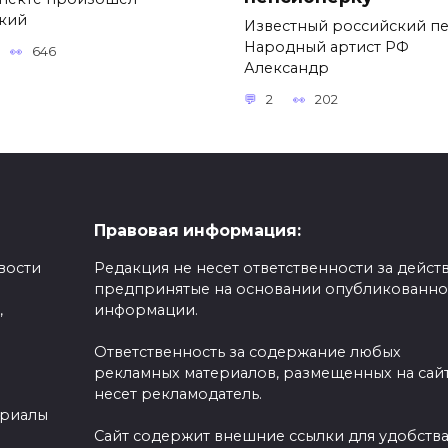
кий
Известный российский пе
Народный артист РФ
646
Александр
2
202
Правовая информация:
вости
Редакция не несет ответственности за действ
предпринятые на основании опубликованн
,
информации.
Ответственность за содержание любых
рекламных материалов, размещенных на сайт
несет рекламодатель.
ериалы
Сайт содержит внешние ссылки для удобств