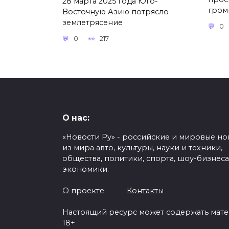
28 марта 2025 года Юго-
гром
Восточную Азию потрясло
землетрясение
0
0
217
О нас:
«Новости Ру» - российские и мировые но
из мира авто, культуры, науки и техники,
общества, политики, спорта, шоу-бизнеса
экономики.
О проекте
Контакты
Настоящий ресурс может содержать мат
18+