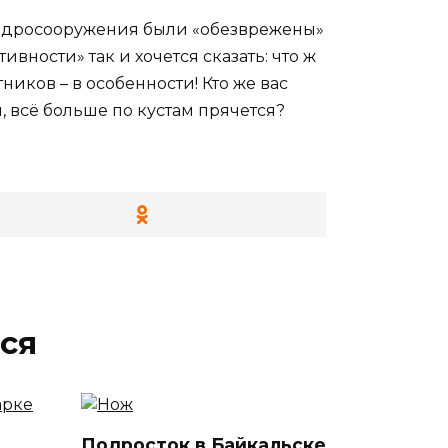
 гидросооружения были «обезврежены»
ности» так и хочется сказать: что ж
ников – в особенности! Кто же вас
и, всё больше по кустам прячется?
ся
Подросток в Байкальске