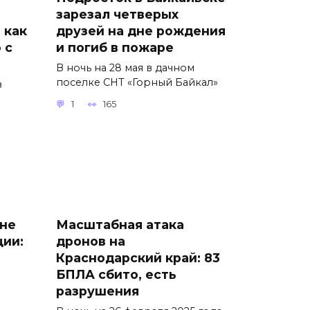
зарезал четверых
 как
друзей на дне рождения
 с
и погиб в пожаре
В ночь на 28 мая в дачном
поселке СНТ «Горный Байкал»
в
1
165
 не
Масштабная атака
ции:
дронов на
Краснодарский край: 83
БПЛА сбито, есть
разрушения