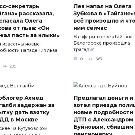
сс-секретарь
Лев напал на Олега
йгана» рассказала,
Зубкова в «Тайгане»:
 спасала Олега
всё произошло и что
ова от льва: «Он
ним сейчас
жал пасть за клыки»
В сафари-парке «Тайган» 
Белогорске произошла
и известны новые
трагедия
обности нападения льва
0
367
299
облогер Ахмед
Предлагал деньги и
галби задержан за
хотел приезда поли
ытку дать взятку
новые подробности
ДД в Москве
ДТП с Александром
Буйновым, сбившим
скве на Кутузовском
пенсионерку
пекте произошел