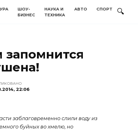
УРА
ШОУ-
НАУКА И
АВТО
СПОРТ
БИЗНЕС
ТЕХНИКА
м запомнится
ушена!
ЛИКОВАНО
.2014, 22:06
асти заблаговременно слили воду из
немного буйных во хмелю, но