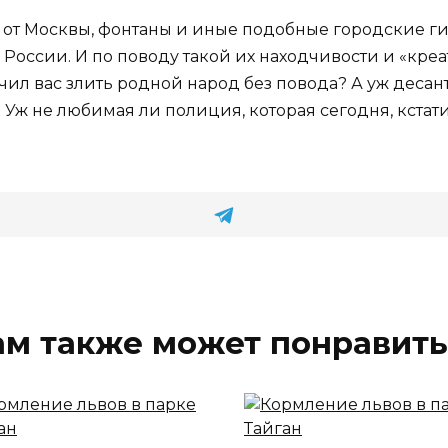
ие от Москвы, фонтаны и иные подобные городские
ссии. И по поводу такой их находчивости и «креатив
чил вас злить родной народ без повода? А уж десант
т? Уж не любимая ли полиция, которая сегодня, кстат
ам также может понравить