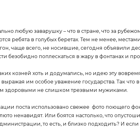
ьно любую заварушку – что в стране, что за рубежом
ся ребята в голубых беретах. Тем не менее, местам
н, чаще всего, не носившие, сегодня объявили дес
ти безобидно поплескаться в жару в фонтанах и пр
аких козней хоть и додумались, но идею эту вовремя
, выражая им особое уважение государства. Так чт
ием здоровыми не слишком трезвыми мужиками.
трации поста использовано свежее фото поющего фо
, люто ненавидят. Или боятся настолько, что опустош
 администрации, то есть, и близко подходить? И если