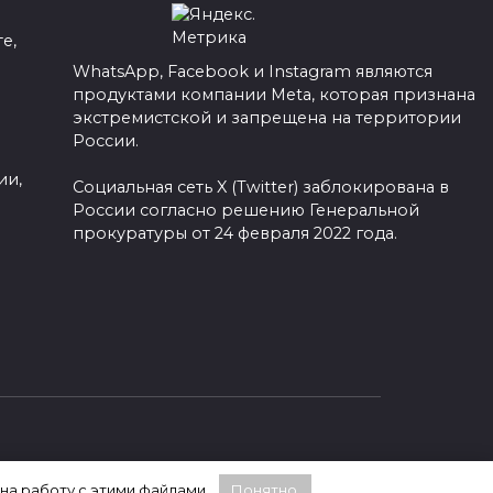
е,
WhatsApp, Facebook и Instagram являются
 не
Масштабная атака
продуктами компании Meta, которая признана
ции:
дронов на
а
экстремистской и запрещена на территории
Краснодарский край: 83
России.
БПЛА сбито, есть
ии,
разрушения
Социальная сеть X (Twitter) заблокирована в
России согласно решению Генеральной
В ночь на 26 февраля 2025 года
прокуратуры от 24 февраля 2022 года.
Краснодарский край
вец,
0
168
 на работу с этими файлами.
Понятно.