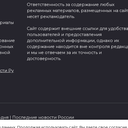
Ответственность за содержание любых
рекламных материалов, размещенных на сайт
несет рекламодатель.
облогер Ахмед
Предлагал деньги и
ериалы
галби задержан за
хотел приезда поли
Сайт содержит внешние ссылки для удобств
ытку дать взятку
новые подробности
пользователей и предоставления
зование
дополнительной информации, однако их
ДД в Москве
ДТП с Александром
ронных
содержание находится вне контроля редакц
Буйновым, сбившим
скве на Кутузовском
вной
и мы не отвечаем за их точность и
пенсионерку
пекте произошел
достоверность.
кий
Известный российский пе
Народный артист РФ
сти Ру
644
Александр
2
201
одня | Последние новости России
я данных. Продолжая использовать сайт, Вы даете свое согласие