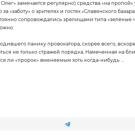
ег» замечается регулярно) средства «на пропой» у
 за «заботу» о зрителях и гостях «Славянского базара
оянно сопровождались зрелищами типа «зелёные чер
ложно.
родившего панику провокатора, скорее всего, вскор
аться не только стражей порядка. Намеченная на б
тся ли «пророк» вменяемым хоть когда-нибудь …