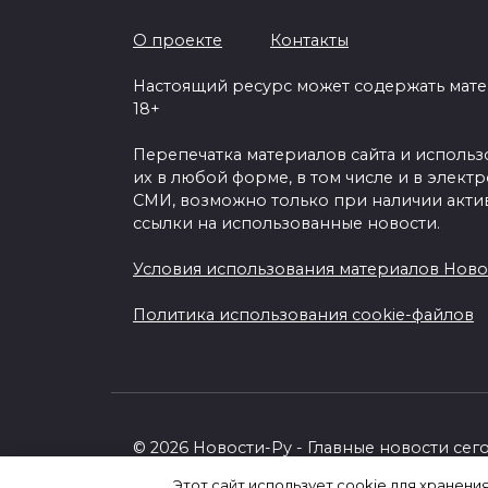
О проекте
Контакты
Авт
Настоящий ресурс может содержать мат
Мощное землетрясение
Вен
18+
в Мьянме и Таиланде
поп
Перепечатка материалов сайта и исполь
унесло жизни и вызвало
ГИБ
их в любой форме, в том числе и в элект
разрушения
В Мо
СМИ, возможно только при наличии акти
прос
28 марта 2025 года Юго-
ссылки на использованные новости.
гром
Восточную Азию потрясло
землетрясение
Условия использования материалов Ново
0
0
215
Политика использования cookie-файлов
© 2026 Новости-Ру - Главные новости сег
Этот сайт использует cookie для хранени