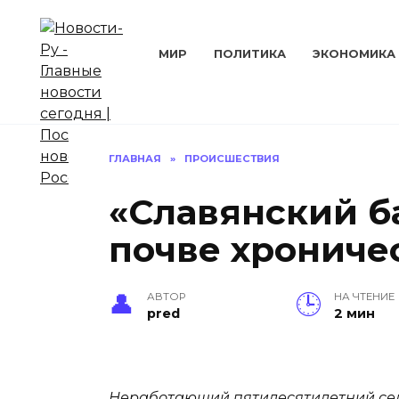
Перейти
к
содержанию
МИР
ПОЛИТИКА
ЭКОНОМИКА
ГЛАВНАЯ
»
ПРОИСШЕСТВИЯ
«Славянский ба
почве хрониче
АВТОР
НА ЧТЕНИЕ
pred
2 мин
Неработающий пятидесятилетний сель