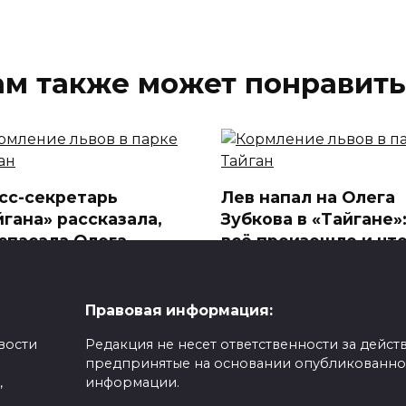
ам также может понравить
сс-секретарь
Лев напал на Олега
йгана» рассказала,
Зубкова в «Тайгане»:
 спасала Олега
всё произошло и что
ова от льва: «Он
ним сейчас
жал пасть за клыки»
В сафари-парке «Тайган» 
Белогорске произошла
Правовая информация:
и известны новые
трагедия
обности нападения льва
вости
Редакция не несет ответственности за действ
0
365
предпринятые на основании опубликованн
295
,
информации.