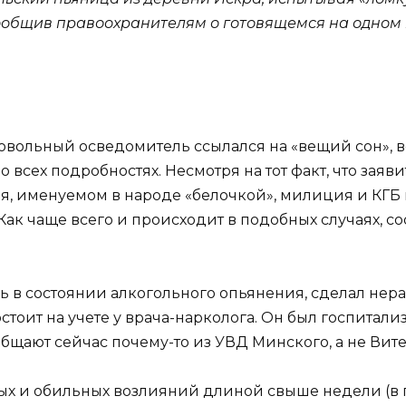
сообщив правоохранителям о готовящемся на одном
овольный осведомитель ссылался на «вещий сон», во
всех подробностях. Несмотря на тот факт, что заяв
я, именуемом в народе «белочкой», милиция и КГБ
ак чаще всего и происходит в подобных случаях, с
сь в состоянии алкогольного опьянения, сделал нер
стоит на учете у врача-нарколога. Он был госпитал
бщают сейчас почему-то из УВД Минского, а не Вит
ых и обильных возлияний длиной свыше недели (в 