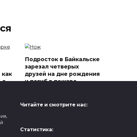
ся
Подросток в Байкальске
зарезал четверых
 как
друзей на дне рождения
 с
и погиб в пожаре
В ночь на 28 мая в дачном
поселке СНТ «Горный Байкал»
в
Читайте и смотрите нас:
1
164
ия,
ой
Статистика: