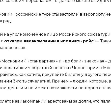
тся со своим персоналом, тогда чего можно ожидать
овии» российские туристы застряли в аэропорту чер
оград.
 на уполномоченное лицо Российского союза туринд
 с
отказом авиакомпании выполнять рейс
! — Так
иаперевозок.
«Московии») «стандартная» и «до боли» знакомая – д
 оплатившим обратный полёт из Черногории в Моск
ирайтесь, как хотите, покупайте билеты у другого пе
нии 3-го тысячелетия!. Причём – людям, которые, в
свои деньги и не имеют возможности повторно оплач
молетов авиакомпании арестованы за долги, что яв