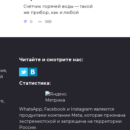
Счётчик горячей воды — такой
же прибор, как и любой
0
369
Читайте и смотрите нас:
ия,
ой
Статистика:
е,
WhatsApp, Facebook и Instagram являются
продуктами компании Meta, которая признана
а
экстремистской и запрещена на территории
России.