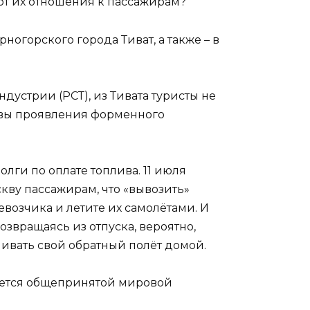
 от их отношения к пассажирам?
ногорского города Тиват, а также – в
устрии (РСТ), из Тивата туристы не
овы проявления форменного
олги по оплате топлива. 11 июля
ву пассажирам, что «вывозить»
ревозчика и летите их самолётами. И
озвращаясь из отпуска, вероятно,
ивать свой обратный полёт домой.
ляется общепринятой мировой