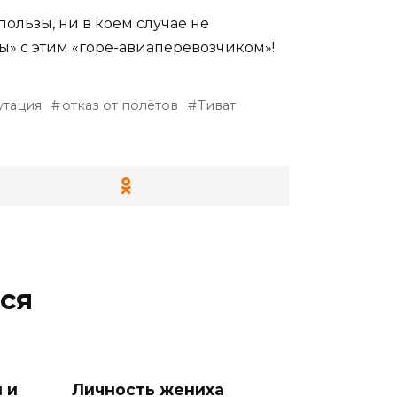
ользы, ни в коем случае не
» с этим «горе-авиаперевозчиком»!
утация
отказ от полётов
Тиват
ся
 и
Личность жениха