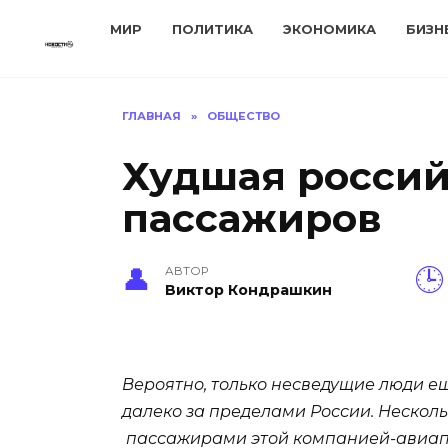
Перейти
МИР
ПОЛИТИКА
ЭКОНОМИКА
БИЗН
к
содержанию
ГЛАВНАЯ
»
ОБЩЕСТВО
Худшая россий
пассажиров
АВТОР
Виктор Кондрашкин
Вероятно, только несведущие люди е
далеко за пределами России. Нескол
пассажирами этой компанией-авиап