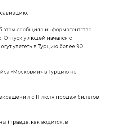
осавиацию.
Об этом сообщило информагентство —
ю. Отпуск у людей начался с
огут улететь в Турцию более 90
ейса «Московии» в Турцию не
екращении с 11 июля продаж билетов
ы (правда, как водится, в