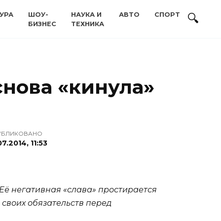
УРА
ШОУ-
НАУКА И
АВТО
СПОРТ
БИЗНЕС
ТЕХНИКА
нова «кинула»
УБЛИКОВАНО
07.2014, 11:53
Её негативная «слава» простирается
своих обязательств перед