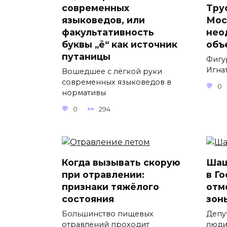
современных
Тру
языковедов, или
Мос
факультативность
нео
буквы „ё“ как источник
объ
путаницы
Фигу
Игнат
Вошедшее с лёгкой руки
современных языковедов в
0
нормативы
0
294
Когда вызывать скорую
Шаш
при отравлении:
в Г
признаки тяжёлого
отм
состояния
зон
Большинство пищевых
Депу
отравлений проходит
люди