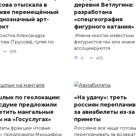
сова отыскала в
деревня Ветлугина:
кве перемещённый
разработана
днозначный арт-
«спецгеография
ект
фигурного катания»
ристка Александра
Имена многих известных
ова (Трусова), гуляя по
фигуристов так или иначе
ассоциируются
579
0
475
лык по геолокации:
«На удачу»: треть
осдуме предложили
россиян переплачив
етить мангальные
за авиабилеты из-за
ы на «Госуслугах»
приметы
таты фракции «Новые
Россияне все чаще готов
» предложили Минцифры
переплачивать за возвра