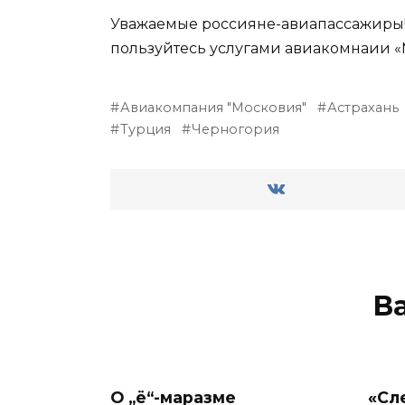
Уважаемые россияне-авиапассажиры! Н
пользуйтесь услугами авиакомнаии «
Авиакомпания "Московия"
Астрахань
Турция
Черногория
В
О „ё“-маразме
«Сл