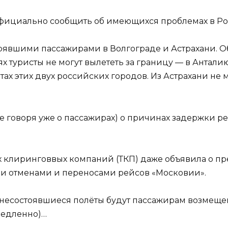
официально сообщить об имеющихся проблемах в Р
трявшими пассажирами в Волгограде и Астрахани. 
аях туристы не могут вылететь за границу — в Антали
х этих двух российских городов. Из Астрахани не м
 говоря уже о пассажирах) о причинах задержки р
х клиринговвых компаний (ТКП) даже объявила о пр
ми отменами и переносами рейсов «Московии».
а несостоявшиеся полёты будут пассажирам возмещен
медленно)…