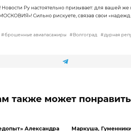
овости Ру настоятельно призывает: для вашей же п
МОСКОВИЯ»! Сильно рискуете, связав свои «надежды
брошенные авиапасажиры
Волгоград
дурная реп
ам также может понравить
едопыт» Александра
Маркуша, Гуменники