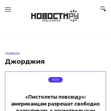
Перейти
к
содержанию
ГЛАВНАЯ
Джорджия
МИР
«Пистолеты повсюду»:
американцам разрешат свободно
разгуливать с огнестрельным