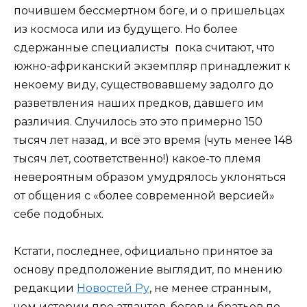
почившем бессмертном боге, и о пришельцах
из космоса или из будущего. Но более
сдержанные специалисты пока считают, что
южно-африканский экземпляр принадлежит к
некоему виду, существовавшему задолго до
разветвления наших предков, давшего им
различия. Случилось это это примерно 150
тысяч лет назад, и всё это время (чуть менее 148
тысяч лет, соответственно!) какое-то племя
невероятным образом умудрялось уклоняться
от общения с «более современной версией»
себе подобных.
Кстати, последнее, официально принятое за
основу предположение выглядит, по мнению
редакции
Новостей Ру
, не менее странным,
чем истории про атлантов, богов и братьев по